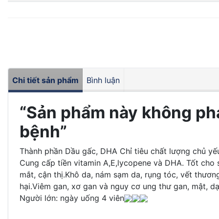
Chi tiết sản phẩm
Bình luận
“Sản phẩm này không phả
bệnh”
Thành phần Dầu gấc, DHA Chỉ tiêu chất lượng chủ yế
Cung cấp tiền vitamin A,E,lycopene và DHA. Tốt cho s
mắt, cận thị.
Khô da, nám sạm da, rụng tóc, vết thương
hại.
Viêm gan, xơ gan và nguy cơ ung thư gan, mật, dạ 
Người lớn: ngày uống 4 viên