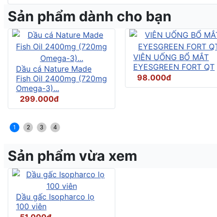
Sản phẩm dành cho bạn
VIÊN UỐNG BỔ MẮT
EYESGREEN FORT QT
Dầu cá Nature Made
98.000đ
Fish Oil 2400mg (720mg
Omega-3)...
299.000đ
1
2
3
4
Sản phẩm vừa xem
Dầu gấc Isopharco lọ
100 viên
51.000đ