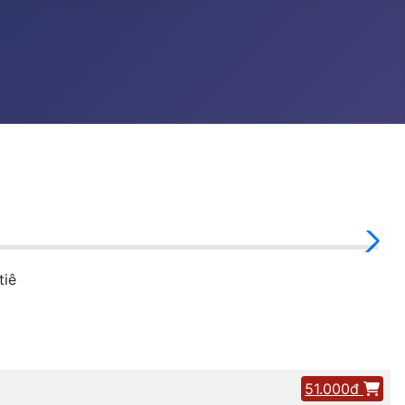
tiê
51.000đ