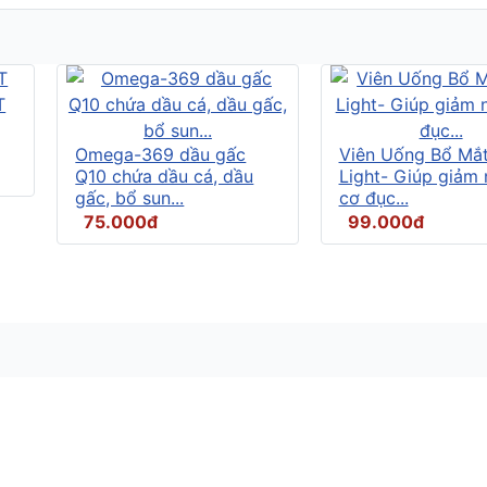
Omega-369 dầu gấc
Viên Uống Bổ Mắ
Q10 chứa dầu cá, dầu
Light- Giúp giảm
gấc, bổ sun...
cơ đục...
75.000đ
99.000đ