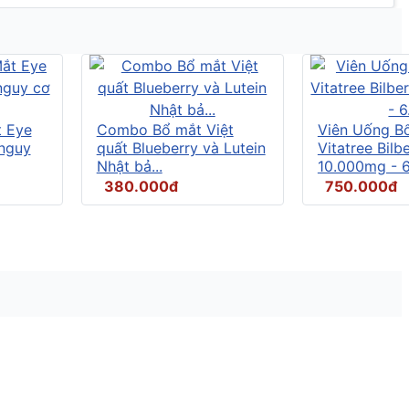
t Eye
Combo Bổ mắt Việt
Viên Uống B
 nguy
quất Blueberry và Lutein
Vitatree Bilb
Nhật bả...
10.000mg - 6.
380.000đ
750.000đ