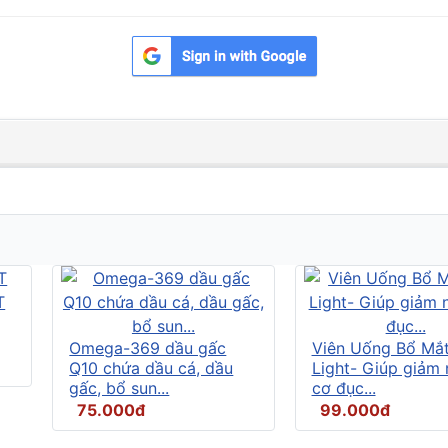
Omega-369 dầu gấc
Viên Uống Bổ Mắ
Q10 chứa dầu cá, dầu
Light- Giúp giảm
gấc, bổ sun...
cơ đục...
75.000đ
99.000đ