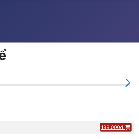
ể
188.000đ