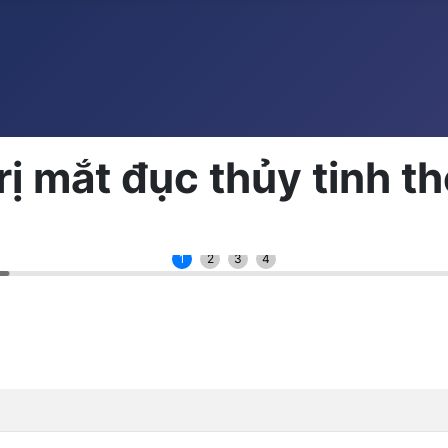
ị mắt đục thủy tinh th
1
2
3
4