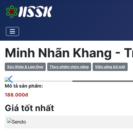
Minh Nhãn Khang - Tr
Sức Khỏe & Làm Đẹp
Thực phẩm chức năng
Viên uống bổ mắt
Mô tả sản phẩm:
188.000đ
Giá tốt nhất