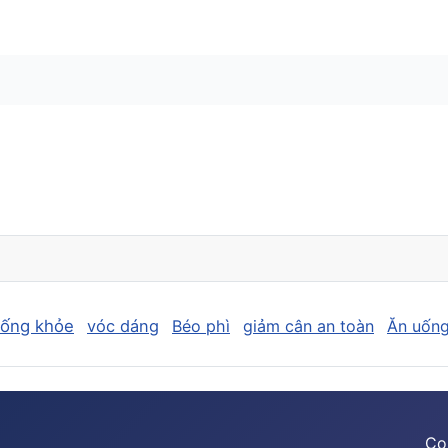
sống khỏe
vóc dáng
Béo phì
giảm cân an toàn
Ăn uống
Co