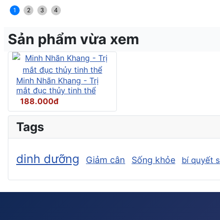
1
2
3
4
Sản phẩm vừa xem
Minh Nhãn Khang - Trị
mắt đục thủy tinh thể
188.000đ
Tags
dinh dưỡng
Giảm cân
Sống khỏe
bí quyết 