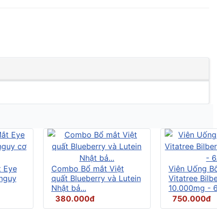
t Eye
Combo Bổ mắt Việt
Viên Uống B
 nguy
quất Blueberry và Lutein
Vitatree Bilb
Nhật bả...
10.000mg - 6.
380.000đ
750.000đ