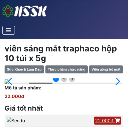
viên sáng mắt traphaco hộp
10 túi x 5g
Sức Khỏe & Làm Đẹp
Thực phẩm chức năng
Viên uống bổ mắt
1
2
3
Mô tả sản phẩm:
22.000đ
Giá tốt nhất
22.000đ