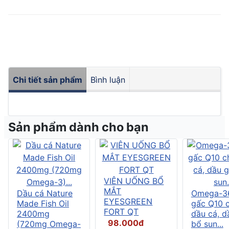
Chi tiết sản phẩm
Bình luận
Sản phẩm dành cho bạn
VIÊN UỐNG BỔ
MẮT
Dầu cá Nature
Omega-3
EYESGREEN
Made Fish Oil
gấc Q10 
FORT QT
2400mg
dầu cá, d
98.000đ
(720mg Omega-
bổ sun...