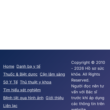
Copyright © 2010
Home
Danh bạ y tế
- 2026 Hồ sơ sức
Thuốc & Biệt dược
Cận lâm sàng
khỏe. All Rights
Reserved.
Sở Y Tế
Thủ thuật y khoa
Người đọc nên tư
Tìm hiểu xét nghiệm
vấn với Bác sĩ
Bệnh tật qua hình ảnh
Giới thiệu
trước khi áp dụng
các thông tin trên
Liên lạc
website.