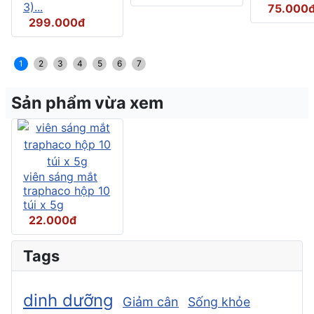
3)...
75.000
299.000đ
1
2
3
4
5
6
7
Sản phẩm vừa xem
viên sáng mắt
traphaco hộp 10
túi x 5g
22.000đ
Tags
dinh dưỡng
Giảm cân
Sống khỏe