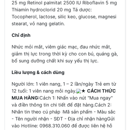
25 mg
Retinol palmitat 2500 IU
Riboflavin 5 mg
Thiamin hydroclorid 20 mg
Tá dược:
Tocopherol, lactose, silic keo, glucose, magnesi
stearat, vỏ nang gelatin.
Chỉ định
Nhức mỏi mắt, viêm giác mạc, đau nhức mắt,
giảm thị lực trong thời kỳ cho con bú, quáng gà,
bổ sung dưỡng chất khi suy yếu thị lực.
Liều lượng & cách dùng
Người lớn: 1 viên nang, 1 – 2 lần/ngày
Trẻ em từ
12 tuổi: 1 viên nang mỗi ngày.
★ CÁCH THỨC
MUA HÀNG:
Cách 1: Nhấn vào nút "Mua ngay"
và điền thông tin chi tiết để đặt hàng.Cách 2:
Nhắn tin theo cú pháp :Mã sản phẩm - Màu sắc
- Tên người nhận - SĐT - Địa chỉ nhận hàngGửi
vào Hotline: 0968.310.060 để được liên hệ hỗ