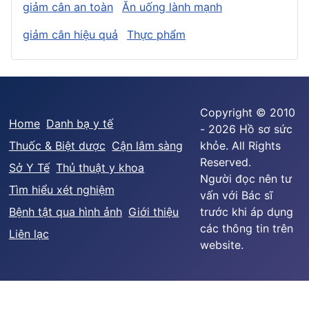
giảm cân an toàn
Ăn uống lành mạnh
giảm cân hiệu quả
Thực phẩm
Copyright © 2010
Home
Danh bạ y tế
- 2026 Hồ sơ sức
Thuốc & Biệt dược
Cận lâm sàng
khỏe. All Rights
Reserved.
Sở Y Tế
Thủ thuật y khoa
Người đọc nên tư
Tìm hiểu xét nghiệm
vấn với Bác sĩ
Bệnh tật qua hình ảnh
Giới thiệu
trước khi áp dụng
các thông tin trên
Liên lạc
website.