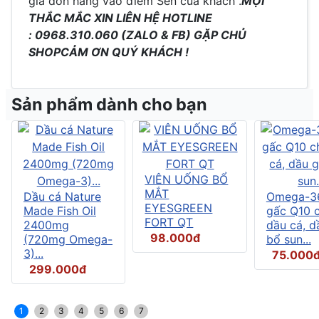
giá đơn hàng vào điểm Sen của khách .
MỌI
THẮC MẮC XIN LIÊN HỆ HOTLINE
: 0968.310.060 (ZALO & FB) GẶP CHỦ
SHOP
CẢM ƠN QUÝ KHÁCH !
Sản phẩm dành cho bạn
VIÊN UỐNG BỔ
MẮT
Dầu cá Nature
Omega-3
EYESGREEN
Made Fish Oil
gấc Q10 
FORT QT
2400mg
dầu cá, d
98.000đ
(720mg Omega-
bổ sun...
3)...
75.000
299.000đ
1
2
3
4
5
6
7