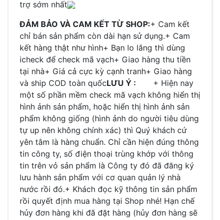
trợ sớm nhất
ĐẢM BẢO VÀ CAM KẾT TỪ SHOP:
+ Cam kết
chỉ bán sản phẩm còn dài hạn sử dụng.+ Cam
kết hàng thật như hình+ Bạn lo lắng thì dùng
icheck để check mã vạch+ Giao hàng thu tiền
tại nhà+ Giá cả cực kỳ cạnh tranh+ Giao hàng
và ship COD toàn quốc
LƯU Ý :
+ Hiện nay
một số phần mềm check mã vạch không hiển thị
hình ảnh sản phẩm, hoặc hiển thị hình ảnh sản
phẩm không giống (hình ảnh do người tiêu dùng
tự up nên không chính xác) thì Quý khách cứ
yên tâm là hàng chuẩn. Chỉ cần hiện đúng thông
tin công ty, số điện thoại trùng khớp với thông
tin trên vỏ sản phẩm là Công ty đó đã đăng ký
lưu hành sản phẩm với cơ quan quản lý nhà
nước rồi đó.+ Khách đọc kỹ thông tin sản phẩm
rồi quyết định mua hàng tại Shop nhé! Hạn chế
hủy đơn hàng khi đã đặt hàng (hủy đơn hàng sẽ