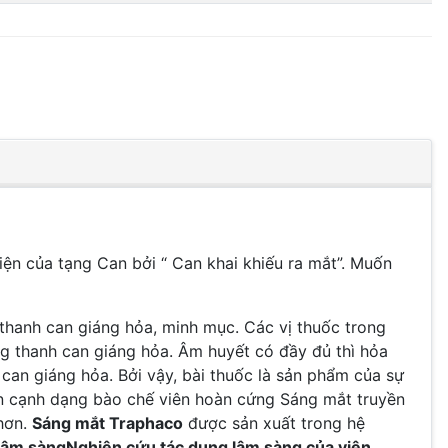
iện của tạng Can bởi “ Can khai khiếu ra mắt”. Muốn
thanh can giáng hỏa, minh mục. Các vị thuốc trong
g thanh can giáng hỏa. Âm huyết có đầy đủ thì hỏa
can giáng hỏa. Bởi vậy, bài thuốc là sản phẩm của sự
 bên cạnh dạng bào chế viên hoàn cứng Sáng mắt truyền
 hơn.
Sáng mắt Traphaco
được sản xuất trong hệ
lâm sàngNghiên cứu tác dụng lâm sàng của viên