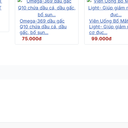
Omega-369 dầu gấc
Viên Uống Bổ Mắ
Q10 chứa dầu cá, dầu
Light- Giúp giảm
gấc, bổ sun...
cơ đục...
75.000đ
99.000đ