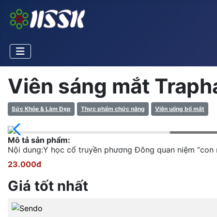
Viên sáng mắt Trapha
Sức Khỏe & Làm Đẹp
Thực phẩm chức năng
Viên uống bổ mắt
Mô tả sản phẩm:
Nội dung:Y học cổ truyền phương Đông quan niệm “con m
23.000đ
Giá tốt nhất