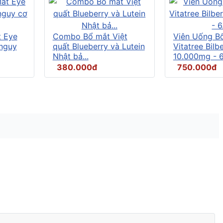
t Eye
Combo Bổ mắt Việt
Viên Uống B
 nguy
quất Blueberry và Lutein
Vitatree Bilb
Nhật bả...
10.000mg - 6.
380.000đ
750.000đ