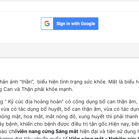
 ánh “thần”, biểu hiện tình trạng sức khỏe. Mắt là biểu h
ng Can và Thận phải khỏe mạnh.
g “ Kỷ cúc địa hoàng hoàn” có công dụng bổ can thận âm, 
vừa có tác dụng bổ huyết, bổ can thận âm, vừa có tác dụn
óng mặt, hoa mắt, mắt nóng đỏ, xung huyết thì phải thanh 
 gây bệnh, khiến cho bệnh được điều trị tận gốc.Hiện nay,
bào chế
viên nang cứng Sáng mắt
hiện đại và tiện sử dụng
lượng đạt tiêu chuẩn quốc tế.
Viên sáng mắt – Nghiên cứu 