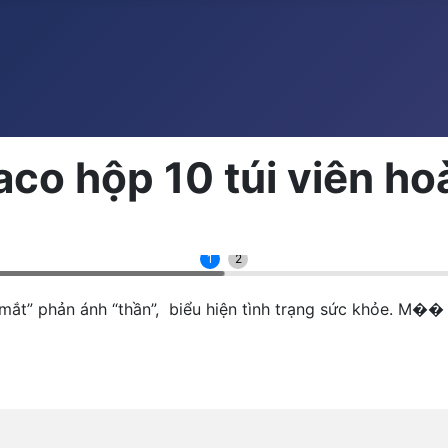
co hộp 10 túi viên h
1
2
ắt” phản ánh “thần”, biểu hiện tình trạng sức khỏe. M��