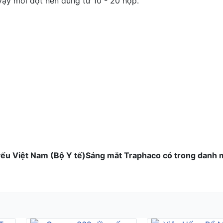
ậy mỗi đợt nên dùng từ 10 - 20 hộp.
ếu Việt Nam (Bộ Y tế)
Sáng mắt Traphaco có trong danh 