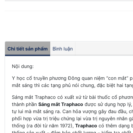
Chi tiết sản phẩm
Bình luận
Nội dung:
Y học cổ truyền phương Đông quan niệm “con mắt” phản
mắt sáng thì các tạng phủ nói chung, đặc biệt hai tạ
Sáng mắt Traphaco có xuất xứ từ bài thuốc cổ phươn
thành phần
Sáng mắt Traphaco
được sử dụng hợp lý, 
tự lui mà mắt sáng ra. Can hỏa vượng gây đau đầu, ch
phối hợp vừa trị triệu chứng lại vừa trị nguyên nhân
thống (ra đời từ năm 1972),
Traphaco
có thêm dạng 
thống sản xuất – đảm bảo chất lượng – kiểm tra chất 