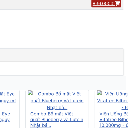
836.000đ
t Eye
Combo Bổ mắt Việt
Viên Uống B
 nguy
quất Blueberry và Lutein
Vitatree Bilb
Nhật bả...
10.000mg - 6.