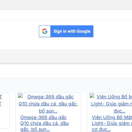
Omega-369 dầu gấc
Viên Uống Bổ Mắ
Q10 chứa dầu cá, dầu
Light- Giúp giảm
gấc, bổ sun...
cơ đục...