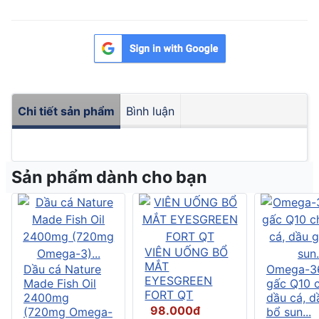
Chi tiết sản phẩm
Bình luận
Sản phẩm dành cho bạn
VIÊN UỐNG BỔ
MẮT
Dầu cá Nature
Omega-3
EYESGREEN
Made Fish Oil
gấc Q10 
FORT QT
2400mg
dầu cá, d
98.000đ
(720mg Omega-
bổ sun...