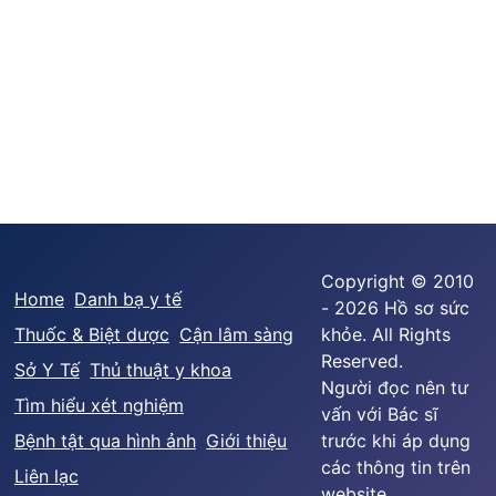
Copyright © 2010
Home
Danh bạ y tế
- 2026 Hồ sơ sức
Thuốc & Biệt dược
Cận lâm sàng
khỏe. All Rights
Reserved.
Sở Y Tế
Thủ thuật y khoa
Người đọc nên tư
Tìm hiểu xét nghiệm
vấn với Bác sĩ
Bệnh tật qua hình ảnh
Giới thiệu
trước khi áp dụng
các thông tin trên
Liên lạc
website.