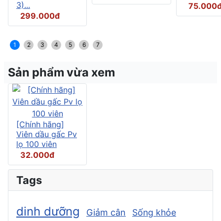
3)...
75.000
299.000đ
1
2
3
4
5
6
7
Sản phẩm vừa xem
[Chính hãng]
Viên dầu gấc Pv
lọ 100 viên
32.000đ
Tags
dinh dưỡng
Giảm cân
Sống khỏe