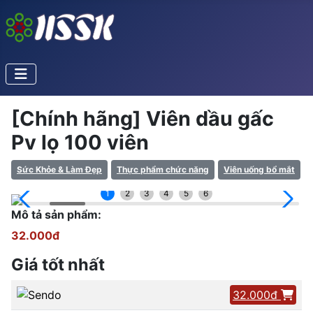
[Chính hãng] Viên dầu gấc
Pv lọ 100 viên
Sức Khỏe & Làm Đẹp
Thực phẩm chức năng
Viên uống bổ mắt
1
2
3
4
5
6
Mô tả sản phẩm:
32.000đ
Giá tốt nhất
32.000đ