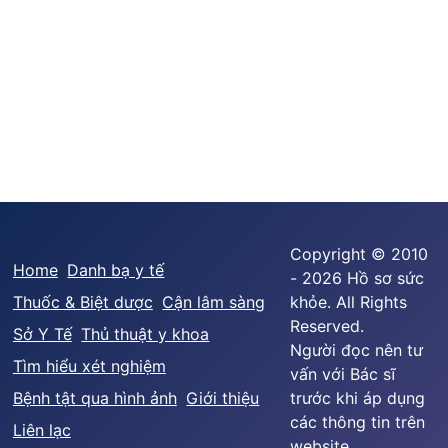
Copyright © 2010
Home
Danh bạ y tế
- 2026 Hồ sơ sức
Thuốc & Biệt dược
Cận lâm sàng
khỏe. All Rights
Reserved.
Sở Y Tế
Thủ thuật y khoa
Người đọc nên tư
Tìm hiểu xét nghiệm
vấn với Bác sĩ
Bệnh tật qua hình ảnh
Giới thiệu
trước khi áp dụng
các thông tin trên
Liên lạc
website.