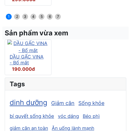
1
2
3
4
5
6
7
Sản phẩm vừa xem
DẦU GẤC VINA
- Bổ mắt
190.000đ
Tags
dinh dưỡng
Giảm cân
Sống khỏe
bí quyết sống khỏe
vóc dáng
Béo phì
giảm cân an toàn
Ăn uống lành mạnh