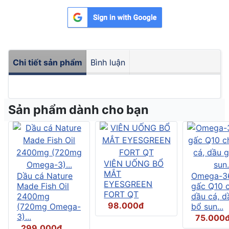
Chi tiết sản phẩm
Bình luận
Sản phẩm dành cho bạn
VIÊN UỐNG BỔ
MẮT
Dầu cá Nature
Omega-3
EYESGREEN
Made Fish Oil
gấc Q10 
FORT QT
2400mg
dầu cá, d
98.000đ
(720mg Omega-
bổ sun...
3)...
75.000
299.000đ