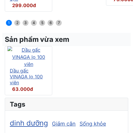
299.000đ
1
2
3
4
5
6
7
Sản phẩm vừa xem
Dầu gấc
VINAGA lọ 100
viên
63.000đ
Tags
dinh dưỡng
Giảm cân
Sống khỏe