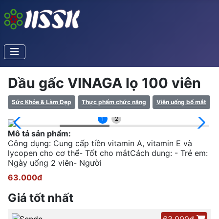
Dầu gấc VINAGA lọ 100 viên
Sức Khỏe & Làm Đẹp
Thực phẩm chức năng
Viên uống bổ mắt
1
2
Mô tả sản phẩm:
Công dụng: Cung cấp tiền vitamin A, vitamin E và
lycopen cho cơ thể- Tốt cho mắtCách dung: - Trẻ em:
Ngày uống 2 viên- Người
63.000đ
Giá tốt nhất
63.000đ