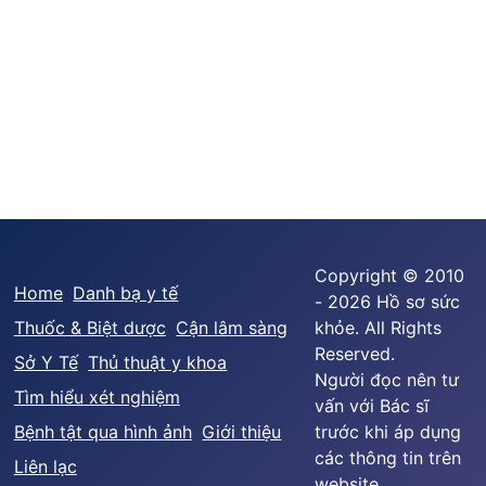
Copyright © 2010
Home
Danh bạ y tế
- 2026 Hồ sơ sức
Thuốc & Biệt dược
Cận lâm sàng
khỏe. All Rights
Reserved.
Sở Y Tế
Thủ thuật y khoa
Người đọc nên tư
Tìm hiểu xét nghiệm
vấn với Bác sĩ
Bệnh tật qua hình ảnh
Giới thiệu
trước khi áp dụng
các thông tin trên
Liên lạc
website.