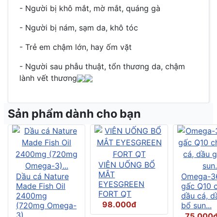
- Người bị khô mắt, mờ mắt, quáng gà
- Người bị nám, sạm da, khô tóc
- Trẻ em chậm lớn, hay ốm vặt
- Người sau phẫu thuật, tổn thương da, chậm
lành vết thương
Sản phẩm dành cho bạn
VIÊN UỐNG BỔ
MẮT
Dầu cá Nature
Omega-3
EYESGREEN
Made Fish Oil
gấc Q10 
FORT QT
2400mg
dầu cá, d
98.000đ
(720mg Omega-
bổ sun...
3)...
75.000