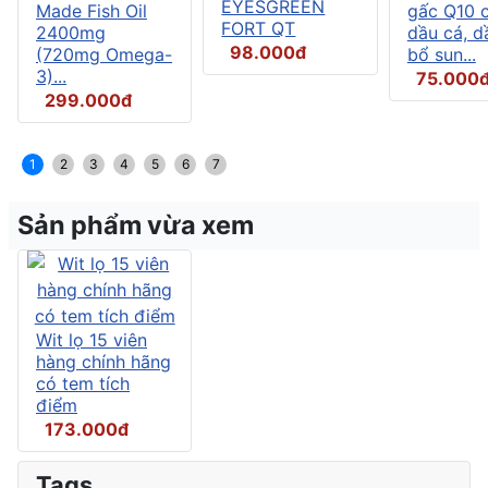
EYESGREEN
Made Fish Oil
gấc Q10 
FORT QT
2400mg
dầu cá, d
98.000đ
(720mg Omega-
bổ sun...
3)...
75.000
299.000đ
1
2
3
4
5
6
7
Sản phẩm vừa xem
Wit lọ 15 viên
hàng chính hãng
có tem tích
điểm
173.000đ
Tags