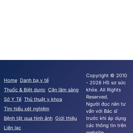
Copyright © 2010
Home
Danh bạ y tế
- 2026 Hồ sơ sức
Thuốc & Biệt dược
Cận lâm sàng
khỏe. All Rights
Reserved.
Sở Y Tế
Thủ thuật y khoa
Người đọc nên tư
Tìm hiểu xét nghiệm
vấn với Bác sĩ
Bệnh tật qua hình ảnh
Giới thiệu
trước khi áp dụng
các thông tin trên
Liên lạc
website.