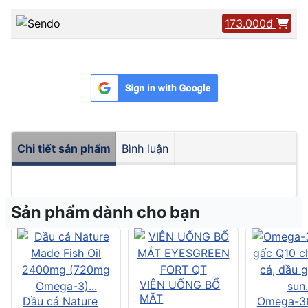
173.000đ
Chi tiết sản phẩm
Bình luận
Sản phẩm dành cho bạn
VIÊN UỐNG BỔ
MẮT
Dầu cá Nature
Omega-3