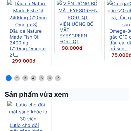
VIÊN UỐNG BỔ
MẮT
Dầu cá Nature
Omega-3
EYESGREEN
Made Fish Oil
gấc Q10 
FORT QT
2400mg
dầu cá, d
98.000đ
(720mg Omega-
bổ sun...
3)...
75.000
299.000đ
1
2
3
4
5
6
7
Sản phẩm vừa xem
Lutio cho đôi
mắt sáng khỏe