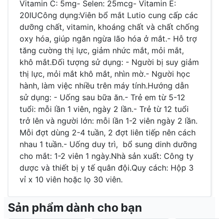
Vitamin C: 5mg- Selen: 25mcg- Vitamin E:
20IUCông dụng:Viên bổ mắt Lutio cung cấp các
dưỡng chất, vitamin, khoáng chất và chất chống
oxy hóa, giúp ngăn ngừa lão hóa ở mắt.- Hỗ trợ
tăng cường thị lực, giảm nhức mắt, mỏi mắt,
khô mắt.Đối tượng sử dụng: - Người bị suy giảm
thị lực, mỏi mắt khô mắt, nhìn mờ.- Người học
hành, làm việc nhiều trên máy tính.Hướng dẫn
sử dụng: - Uống sau bữa ăn.- Trẻ em từ 5-12
tuổi: mỗi lần 1 viên, ngày 2 lần.- Trẻ từ 12 tuổi
trở lên và người lớn: mỗi lần 1-2 viên ngày 2 lần.
Mỗi đợt dùng 2-4 tuần, 2 đợt liên tiếp nên cách
nhau 1 tuần.- Uống duy trì, bổ sung dinh dưỡng
cho mắt: 1-2 viên 1 ngày.Nhà sản xuất: Công ty
dược và thiết bị y tế quân đội.Quy cách: Hộp 3
vỉ x 10 viên hoặc lọ 30 viên.
Sản phẩm dành cho bạn