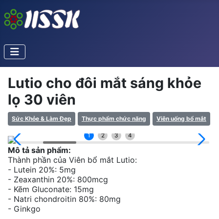
Lutio cho đôi mắt sáng khỏe
lọ 30 viên
Sức Khỏe & Làm Đẹp
Thực phẩm chức năng
Viên uống bổ mắt
1
2
3
4
Mô tả sản phẩm:
Thành phần của Viên bổ mắt Lutio:
- Lutein 20%: 5mg
- Zeaxanthin 20%: 800mcg
- Kẽm Gluconate: 15mg
- Natri chondroitin 80%: 80mg
- Ginkgo