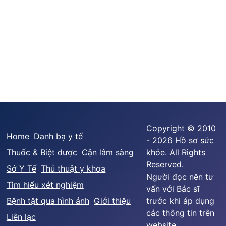
Copyright © 2010
Home
Danh bạ y tế
- 2026 Hồ sơ sức
Thuốc & Biệt dược
Cận lâm sàng
khỏe. All Rights
Reserved.
Sở Y Tế
Thủ thuật y khoa
Người đọc nên tư
Tìm hiểu xét nghiệm
vấn với Bác sĩ
Bệnh tật qua hình ảnh
Giới thiệu
trước khi áp dụng
các thông tin trên
Liên lạc
website.