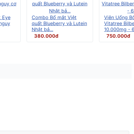
t Eye
Combo Bổ mắt Việt
Viên Uống B
 nguy
quất Blueberry và Lutein
Vitatree Bilb
Nhật bả...
10.000mg - 6.
380.000đ
750.000đ