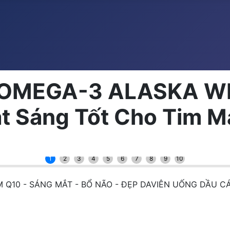
 OMEGA-3 ALASKA W
t Sáng Tốt Cho Tim 
1
2
3
4
5
6
7
8
9
10
Q10 - SÁNG MẮT - BỔ NÃO - ĐẸP DAVIÊN UỐNG DẦU C