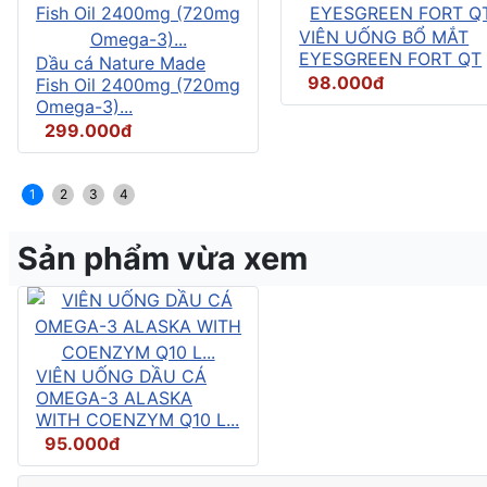
VIÊN UỐNG BỔ MẮT
EYESGREEN FORT QT
Dầu cá Nature Made
98.000đ
Fish Oil 2400mg (720mg
Omega-3)...
299.000đ
1
2
3
4
Sản phẩm vừa xem
VIÊN UỐNG DẦU CÁ
OMEGA-3 ALASKA
WITH COENZYM Q10 L...
95.000đ