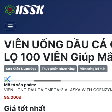
VIÊN UỐNG DẦU CÁ
LỌ 100 VIÊN Giúp Mắ
Sức Khỏe & Làm Đẹp
Thực phẩm chức năng
Viên uống bổ mắt
Mô tả sản phẩm:
VIÊN UỐNG DẦU CÁ OMEGA-3 ALASKA WITH COENZYM 
95.000đ
Giá tốt nhất