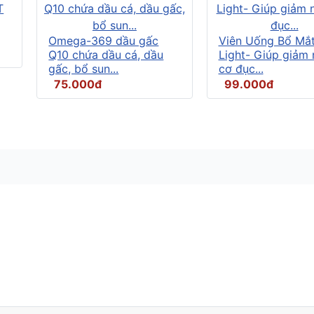
Omega-369 dầu gấc
Viên Uống Bổ Mắ
Q10 chứa dầu cá, dầu
Light- Giúp giảm
gấc, bổ sun...
cơ đục...
75.000đ
99.000đ