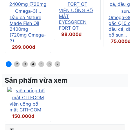
VIÊN UỐNG BỔ
MẮT
Dầu cá Nature
Omega-3
EYESGREEN
Made Fish Oil
gấc Q10 
FORT QT
2400mg
dầu cá, d
98.000đ
(720mg Omega-
bổ sun...
3)...
75.000
299.000đ
1
2
3
4
5
6
7
Sản phẩm vừa xem
viên uống bổ
mắt CITI-COM
150.000đ