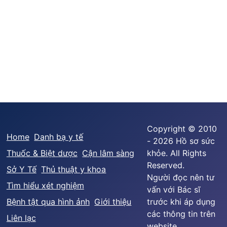
Copyright © 2010
Home
Danh bạ y tế
- 2026 Hồ sơ sức
Thuốc & Biệt dược
Cận lâm sàng
khỏe. All Rights
Reserved.
Sở Y Tế
Thủ thuật y khoa
Người đọc nên tư
Tìm hiểu xét nghiệm
vấn với Bác sĩ
Bệnh tật qua hình ảnh
Giới thiệu
trước khi áp dụng
các thông tin trên
Liên lạc
website.