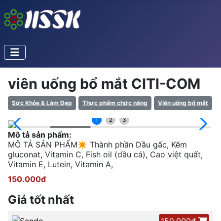
viên uống bổ mắt CITI-COM
Sức Khỏe & Làm Đẹp
Thực phẩm chức năng
Viên uống bổ mắt
1
2
3
Mô tả sản phẩm:
MÔ TẢ SẢN PHẨM✴ Thành phần Dầu gấc, Kẽm
gluconat, Vitamin C, Fish oil (dầu cá), Cao việt quất,
Vitamin E, Lutein, Vitamin A,
150.000đ
Giá tốt nhất
150.000đ