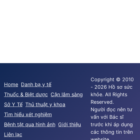
Copyright © 2010
Home
Danh bạ y tế
- 2026 Hồ sơ sức
Thuốc & Biệt dược
Cận lâm sàng
khỏe. All Rights
Reserved.
Sở Y Tế
Thủ thuật y khoa
Người đọc nên tư
Tìm hiểu xét nghiệm
vấn với Bác sĩ
Bệnh tật qua hình ảnh
Giới thiệu
trước khi áp dụng
các thông tin trên
Liên lạc
website.