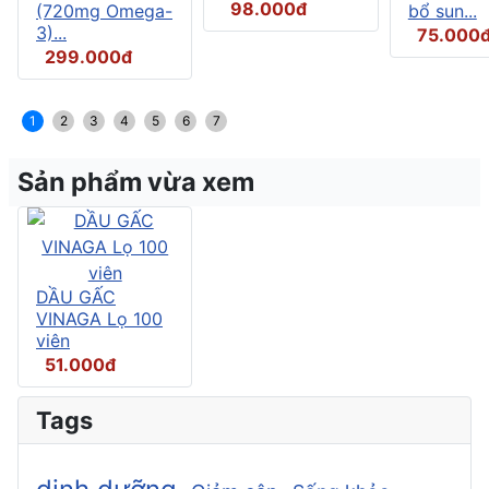
98.000đ
(720mg Omega-
bổ sun...
3)...
75.000
299.000đ
1
2
3
4
5
6
7
Sản phẩm vừa xem
DẦU GẤC
VINAGA Lọ 100
viên
51.000đ
Tags