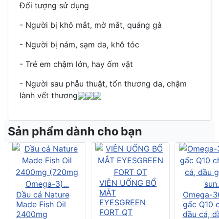
Đối tượng sử dụng
- Người bị khô mắt, mờ mắt, quáng gà
- Người bị nám, sạm da, khô tóc
- Trẻ em chậm lớn, hay ốm vặt
- Người sau phẫu thuật, tổn thương da, chậm
lành vết thương
Sản phẩm dành cho bạn
VIÊN UỐNG BỔ
MẮT
Dầu cá Nature
Omega-3
EYESGREEN
Made Fish Oil
gấc Q10 
FORT QT
2400mg
dầu cá, d