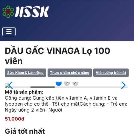
DẦU GẤC VINAGA Lọ 100
viên
Sức Khỏe & Làm Đẹp
Thực phẩm chức năng
Viên uống bổ mắt
1
2
3
Mô tả sản phẩm:
Công dụng: Cung cấp tiền vitamin A, vitamin E và
lycopen cho cơ thể- Tốt cho mắtCách dung: - Trẻ em:
Ngày uống 2 viên- Người
51.000đ
Giá tốt nhất