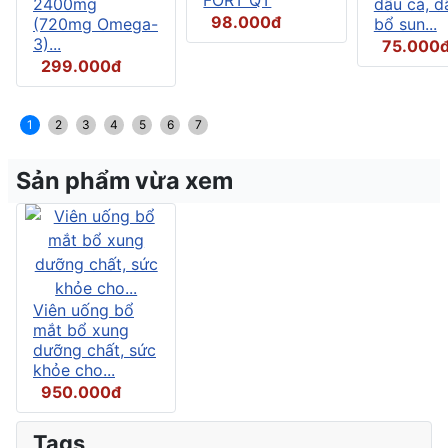
2400mg
dầu cá, d
98.000đ
(720mg Omega-
bổ sun...
3)...
75.000
299.000đ
1
2
3
4
5
6
7
Sản phẩm vừa xem
Viên uống bổ
mắt bổ xung
dưỡng chất, sức
khỏe cho...
950.000đ
Tags