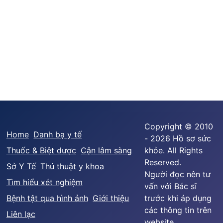
Copyright © 2010
Home
Danh bạ y tế
- 2026 Hồ sơ sức
Thuốc & Biệt dược
Cận lâm sàng
khỏe. All Rights
Reserved.
Sở Y Tế
Thủ thuật y khoa
Người đọc nên tư
Tìm hiểu xét nghiệm
vấn với Bác sĩ
Bệnh tật qua hình ảnh
Giới thiệu
trước khi áp dụng
các thông tin trên
Liên lạc
website.