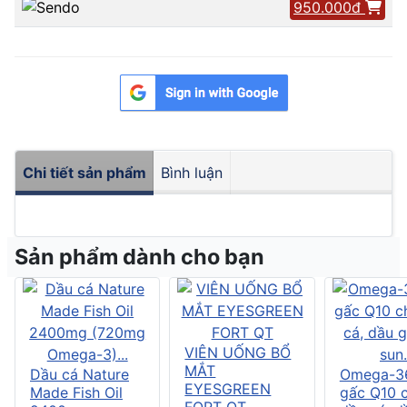
950.000đ
Chi tiết sản phẩm
Bình luận
Sản phẩm dành cho bạn
VIÊN UỐNG BỔ
MẮT
Dầu cá Nature
Omega-3
EYESGREEN
Made Fish Oil
gấc Q10 
FORT QT