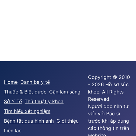
Copyright © 2010
Home
Danh bạ y tế
- 2026 Hồ sơ sức
Thuốc & Biệt dược
Cận lâm sàng
khỏe. All Rights
Reserved.
Sở Y Tế
Thủ thuật y khoa
Người đọc nên tư
Tìm hiểu xét nghiệm
vấn với Bác sĩ
Bệnh tật qua hình ảnh
Giới thiệu
trước khi áp dụng
các thông tin trên
Liên lạc
website.