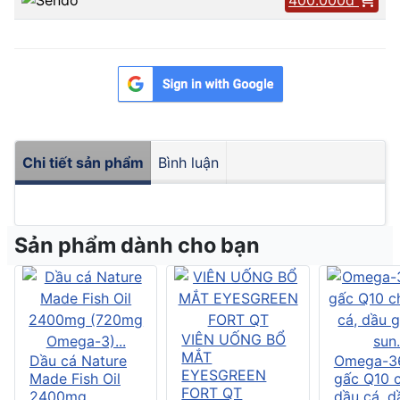
Chi tiết sản phẩm
Bình luận
Sản phẩm dành cho bạn
VIÊN UỐNG BỔ
MẮT
Dầu cá Nature
Omega-3
EYESGREEN
Made Fish Oil
gấc Q10 
FORT QT
2400mg
dầu cá, d