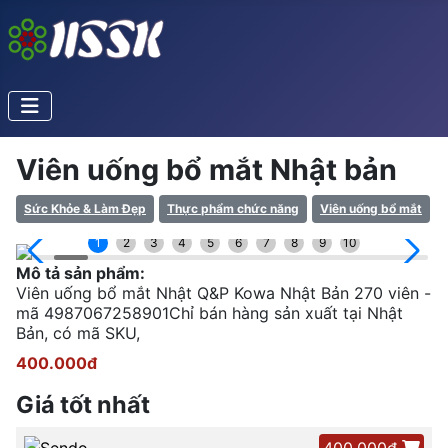
Viên uống bổ mắt Nhật bản
Sức Khỏe & Làm Đẹp
Thực phẩm chức năng
Viên uống bổ mắt
1
2
3
4
5
6
7
8
9
10
Mô tả sản phẩm:
Viên uống bổ mắt Nhật Q&P Kowa Nhật Bản 270 viên -
mã 4987067258901Chỉ bán hàng sản xuất tại Nhật
Bản, có mã SKU,
400.000đ
Giá tốt nhất
400.000đ