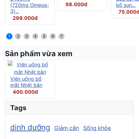
98.000đ
(720mg Omega-
bổ sun...
3)...
75.000
299.000đ
1
2
3
4
5
6
7
Sản phẩm vừa xem
Viên uống bổ
mắt Nhật bản
400.000đ
Tags
dinh dưỡng
Giảm cân
Sống khỏe