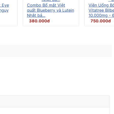
t Eye
Combo Bổ mắt Việt
Viên Uống B
 nguy
quất Blueberry và Lutein
Vitatree Bilb
Nhật bả...
10.000mg - 6.
380.000đ
750.000đ