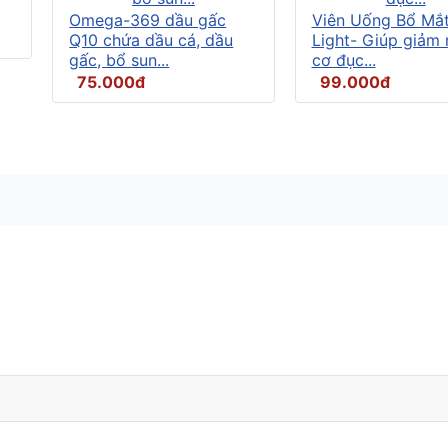
Omega-369 dầu gấc
Viên Uống Bổ Mắ
Q10 chứa dầu cá, dầu
Light- Giúp giảm
gấc, bổ sun...
cơ đục...
75.000đ
99.000đ