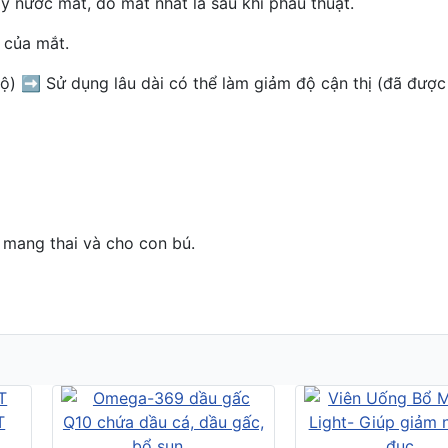
y nước mắt, đỏ mắt nhất là sau khi phẫu thuật.
 của mắt.
độ)
➡️
Sử dụng lâu dài có thể làm giảm độ cận thị (đã được
 mang thai và cho con bú.