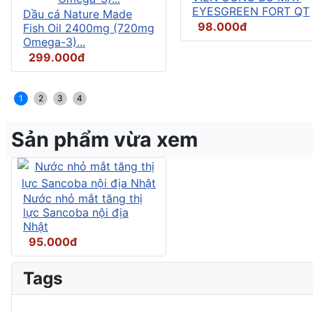
EYESGREEN FORT QT
Dầu cá Nature Made
98.000đ
Fish Oil 2400mg (720mg
Omega-3)...
299.000đ
1
2
3
4
Sản phẩm vừa xem
Nước nhỏ mắt tăng thị
lực Sancoba nội địa
Nhật
95.000đ
Tags