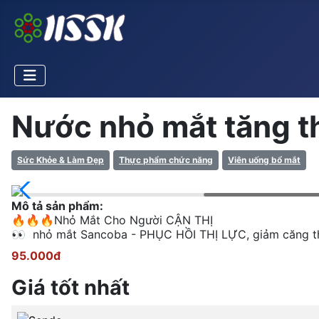
Nước nhỏ mắt tăng th
Sức Khỏe & Làm Đẹp
Thực phẩm chức năng
Viên uống bổ mắt
Mô tả sản phẩm:
🔥🔥🔥Nhỏ Mắt Cho Người CẬN THỊ
👀 nhỏ mắt Sancoba - PHỤC HỒI THỊ LỰC, giảm căng th
95.000đ
Giá tốt nhất