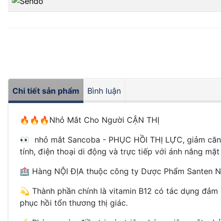
Chi tiết sản phẩm
Bình luận
🔥🔥🔥
Nhỏ Mắt Cho Người CẬN THỊ
👀
nhỏ mắt Sancoba - PHỤC HỒI THỊ LỰC, giảm căng th
tính, điện thoại di động và trực tiếp với ánh nắng mặt 
🏥
Hàng NỘI ĐỊA thuộc công ty Dược Phẩm Santen N
💫
Thành phần chính là vitamin B12 có tác dụng đảm b
phục hồi tổn thương thị giác.