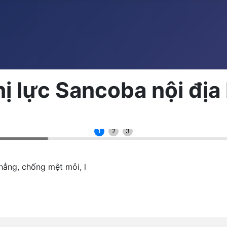
ị lực Sancoba nội địa
1
2
3
ẳng, chống mệt mỏi, l