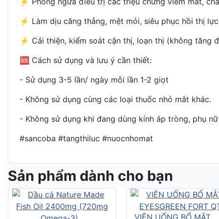
⚡️
Phòng ngừa điều trị các triệu chứng viêm mắt, chả
⚡️
Làm dịu căng thẳng, mệt mỏi, siêu phục hồi thị lực
⚡️
Cải thiện, kiểm soát cận thị, loạn thị (không tăng 
🆘
Cách sử dụng và lưu ý cần thiết:
- Sử dụng 3-5 lần/ ngày mỗi lần 1-2 giọt
- Không sử dụng cùng các loại thuốc nhỏ mắt khác.
- Không sử dụng khi đang dùng kính áp tròng, phụ nữ
#sancoba #tangthiluc #nuocnhomat
Sản phẩm dành cho bạn
VIÊN UỐNG BỔ MẮT