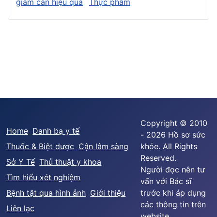
giảm cân hiệu quả
Thực phẩm
Copyright © 2010
Home
Danh bạ y tế
- 2026 Hồ sơ sức
Thuốc & Biệt dược
Cận lâm sàng
khỏe. All Rights
Reserved.
Sở Y Tế
Thủ thuật y khoa
Người đọc nên tư
Tìm hiểu xét nghiệm
vấn với Bác sĩ
Bệnh tật qua hình ảnh
Giới thiệu
trước khi áp dụng
các thông tin trên
Liên lạc
website.