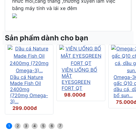
nhức mỏi,căng thẳng ,thường xuyên làm việc
bằng máy tính và lái xe đêm
Sản phẩm dành cho bạn
VIÊN UỐNG BỔ
MẮT
Dầu cá Nature
Omega-3
EYESGREEN
Made Fish Oil
gấc Q10 
FORT QT
2400mg
dầu cá, d
98.000đ
(720mg Omega-
bổ sun...
3)...
75.000
299.000đ
1
2
3
4
5
6
7