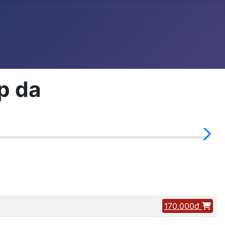
p da
170.000đ