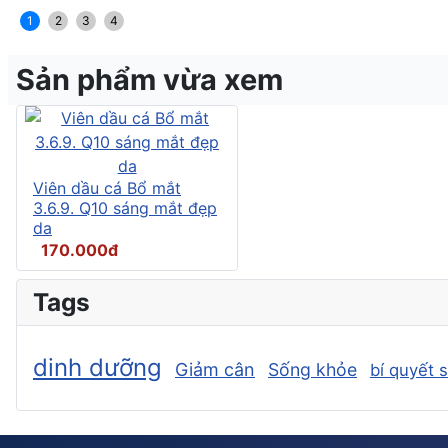
1
2
3
4
Sản phẩm vừa xem
Viên dầu cá Bổ mắt
3.6.9. Q10 sáng mắt đẹp
da
170.000đ
Tags
dinh dưỡng
Giảm cân
Sống khỏe
bí quyết 