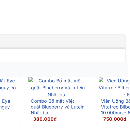
t Eye
Combo Bổ mắt Việt
Viên Uống B
 nguy
quất Blueberry và Lutein
Vitatree Bilb
Nhật bả...
10.000mg - 6.
380.000đ
750.000đ