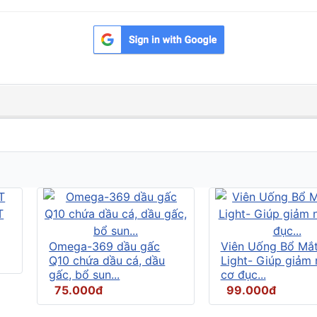
Omega-369 dầu gấc
Viên Uống Bổ Mắ
Q10 chứa dầu cá, dầu
Light- Giúp giảm
gấc, bổ sun...
cơ đục...
75.000đ
99.000đ