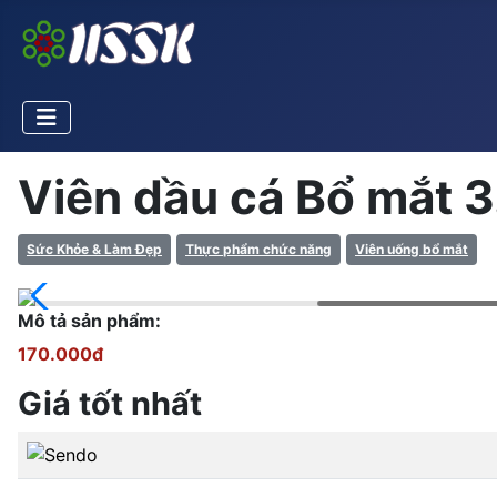
Viên dầu cá Bổ mắt 3
Sức Khỏe & Làm Đẹp
Thực phẩm chức năng
Viên uống bổ mắt
Mô tả sản phẩm:
170.000đ
Giá tốt nhất