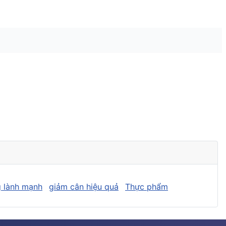
 lành mạnh
giảm cân hiệu quả
Thực phẩm