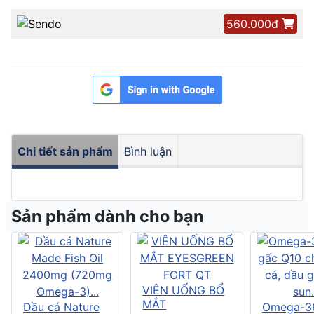
560.000đ
Chi tiết sản phẩm
Bình luận
Sản phẩm dành cho bạn
VIÊN UỐNG BỔ
MẮT
Dầu cá Nature
Omega-3