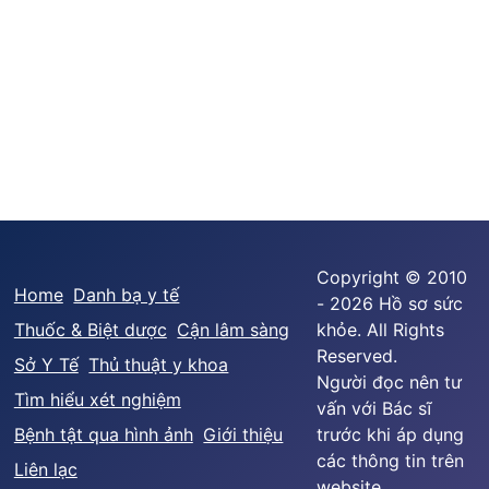
Copyright © 2010
Home
Danh bạ y tế
- 2026 Hồ sơ sức
Thuốc & Biệt dược
Cận lâm sàng
khỏe. All Rights
Reserved.
Sở Y Tế
Thủ thuật y khoa
Người đọc nên tư
Tìm hiểu xét nghiệm
vấn với Bác sĩ
Bệnh tật qua hình ảnh
Giới thiệu
trước khi áp dụng
các thông tin trên
Liên lạc
website.