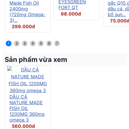
EYESGREEN
Made Fish Oil
gấc Q10 
FORT QT
2400mg
dầu cá, d
98.000đ
(720mg Omega-
bổ sun...
3)...
75.000
299.000đ
1
2
3
4
5
6
7
Sản phẩm vừa xem
DẦU CÁ
NATURE MADE
FISH OIL
1200MG 360mg
omega 3
560.000đ