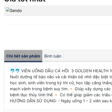
Chi tiết sản phẩm
Bình luận
🐬🐬 VIÊN UỐNG DẦU CÁ HỒI 3 GOLDEN HEALTH 1000
Nuôi dưỡng tế bào não và cải thiện bộ nhớ đặc biệt tốt
học sinh, sinh viên trong kỳ thi cử, học tập căng th
mạch vành trong bệnh suy tim.🔸 Giúp xây dựng các
bệnh đục thủy tinh thể.🔸 Có thể giúp giảm các triệu
HƯỚNG DẪN SỬ DỤNG: - Ngày uống 1 – 2 viên sau kh