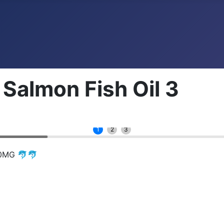
 Salmon Fish Oil 3
1
2
3
0MG 🐬🐬