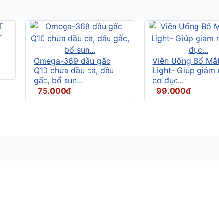
Omega-369 dầu gấc
Viên Uống Bổ Mắ
Q10 chứa dầu cá, dầu
Light- Giúp giảm
gấc, bổ sun...
cơ đục...
75.000đ
99.000đ