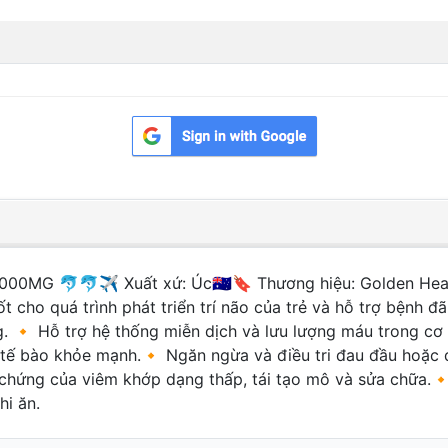
MG 🐬🐬✈️ Xuất xứ: Úc🇦🇺🔖 Thương hiệu: Golden Heal
 cho quá trình phát triển trí não của trẻ và hỗ trợ bệnh đã
ẳng. 🔸 Hỗ trợ hệ thống miễn dịch và lưu lượng máu trong 
 tế bào khỏe mạnh.🔸 Ngăn ngừa và điều tri đau đầu hoặc
 chứng của viêm khớp dạng thấp, tái tạo mô và sửa chữa.🔸
i ăn.