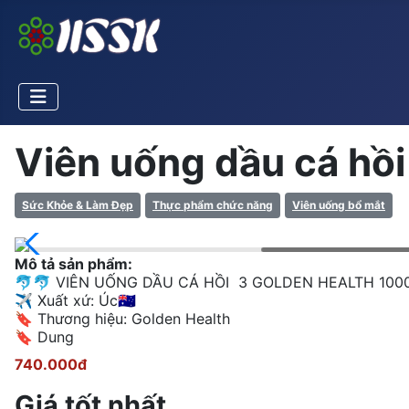
Viên uống dầu cá hồi
Sức Khỏe & Làm Đẹp
Thực phẩm chức năng
Viên uống bổ mắt
Mô tả sản phẩm:
🐬🐬 VIÊN UỐNG DẦU CÁ HỒI 3 GOLDEN HEALTH 100
✈️ Xuất xứ: Úc🇦🇺
🔖 Thương hiệu: Golden Health
🔖 Dung
740.000đ
Giá tốt nhất