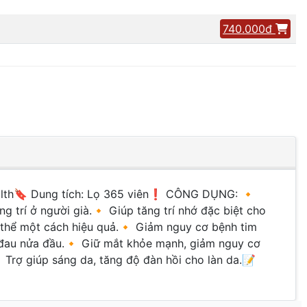
740.000đ
th🔖 Dung tích: Lọ 365 viên❗️ CÔNG DỤNG: 🔸
ng trí ở người già.🔸 Giúp tăng trí nhớ đặc biệt cho
cơ thể một cách hiệu quả.🔸 Giảm nguy cơ bệnh tim
 đau nửa đầu.🔸 Giữ mắt khỏe mạnh, giảm nguy cơ
 Trợ giúp sáng da, tăng độ đàn hồi cho làn da.📝