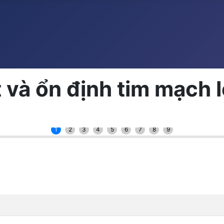
 và ổn định tim mạch 
1
2
3
4
5
6
7
8
9