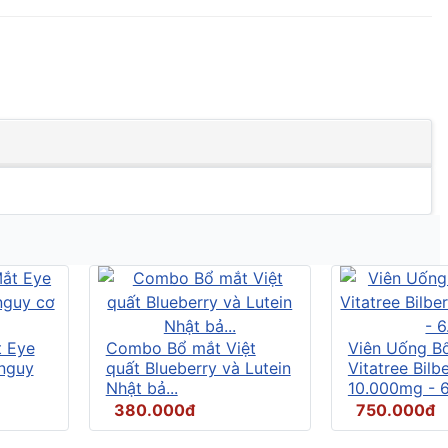
t Eye
Combo Bổ mắt Việt
Viên Uống B
 nguy
quất Blueberry và Lutein
Vitatree Bilb
Nhật bả...
10.000mg - 6.
380.000đ
750.000đ