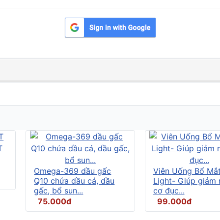
Omega-369 dầu gấc
Viên Uống Bổ Mắ
Q10 chứa dầu cá, dầu
Light- Giúp giảm
gấc, bổ sun...
cơ đục...
75.000đ
99.000đ