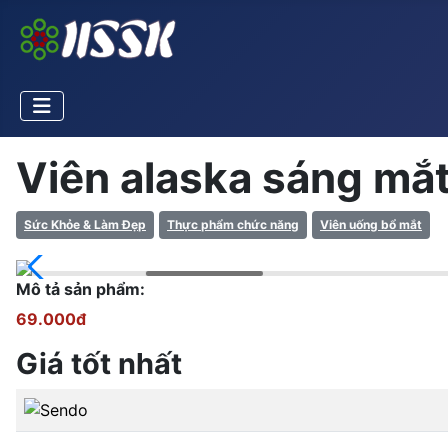
Viên alaska sáng mắt
Sức Khỏe & Làm Đẹp
Thực phẩm chức năng
Viên uống bổ mắt
Mô tả sản phẩm:
69.000đ
Giá tốt nhất