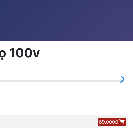
lọ 100v
69.000đ