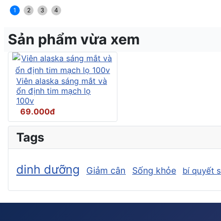
1
2
3
4
Sản phẩm vừa xem
Viên alaska sáng mắt và
ổn định tim mạch lọ
100v
69.000đ
Tags
dinh dưỡng
Giảm cân
Sống khỏe
bí quyết 