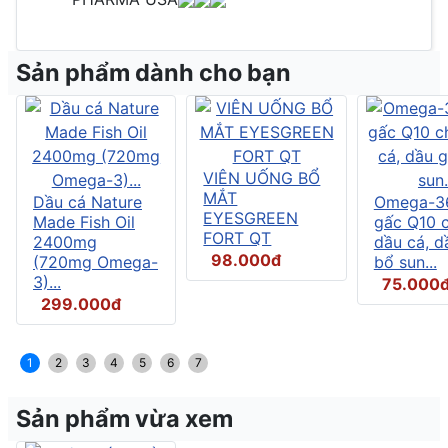
Sản phẩm dành cho bạn
VIÊN UỐNG BỔ
MẮT
Dầu cá Nature
Omega-3
EYESGREEN
Made Fish Oil
gấc Q10 
FORT QT
2400mg
dầu cá, d
98.000đ
(720mg Omega-
bổ sun...
3)...
75.000
299.000đ
1
2
3
4
5
6
7
Sản phẩm vừa xem