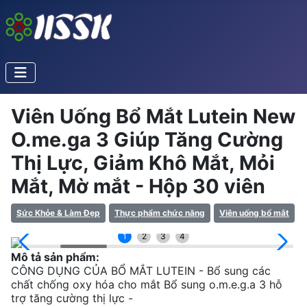
Viên Uống Bổ Mắt Lutein New
O.me.ga 3 Giúp Tăng Cường
Thị Lực, Giảm Khô Mắt, Mỏi
Mắt, Mờ mắt - Hộp 30 viên
Sức Khỏe & Làm Đẹp
Thực phẩm chức năng
Viên uống bổ mắt
1
2
3
4
Mô tả sản phẩm:
CÔNG DỤNG CỦA BỔ MẮT LUTEIN - Bổ sung các
chất chống oxy hóa cho mắt Bổ sung o.m.e.g.a 3 hỗ
trợ tăng cường thị lực -