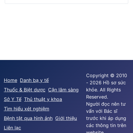
Copyright © 2010
Home
Danh bạ y tế
- 2026 Hồ sơ sức
Thuốc & Biệt dược
Cận lâm sàng
khỏe. All Rights
Reserved.
Sở Y Tế
Thủ thuật y khoa
Người đọc nên tư
Tìm hiểu xét nghiệm
vấn với Bác sĩ
Bệnh tật qua hình ảnh
Giới thiệu
trước khi áp dụng
các thông tin trên
Liên lạc
website.