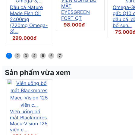
MẮT
Dầu cá Nature
Omega-3
EYESGREEN
Made Fish Oil
gấc Q10 
FORT QT
2400mg
dầu cá, d
98.000đ
(720mg Omega-
bổ sun...
3)...
75.000
299.000đ
1
2
3
4
5
6
7
Sản phẩm vừa xem
Viên uống bổ
mắt Blackmores
Macu-Vision 125
viên c...