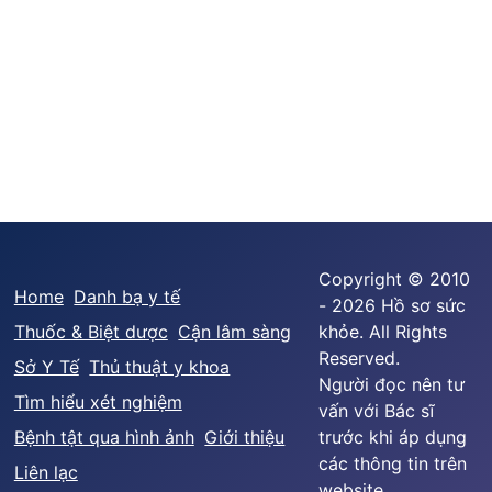
Copyright © 2010
Home
Danh bạ y tế
- 2026 Hồ sơ sức
Thuốc & Biệt dược
Cận lâm sàng
khỏe. All Rights
Reserved.
Sở Y Tế
Thủ thuật y khoa
Người đọc nên tư
Tìm hiểu xét nghiệm
vấn với Bác sĩ
Bệnh tật qua hình ảnh
Giới thiệu
trước khi áp dụng
các thông tin trên
Liên lạc
website.