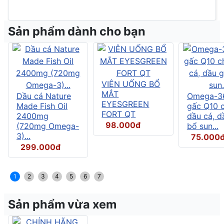
Sản phẩm dành cho bạn
VIÊN UỐNG BỔ
MẮT
Dầu cá Nature
Omega-3
EYESGREEN
Made Fish Oil
gấc Q10 
FORT QT
2400mg
dầu cá, d
98.000đ
(720mg Omega-
bổ sun...
3)...
75.000
299.000đ
1
2
3
4
5
6
7
Sản phẩm vừa xem