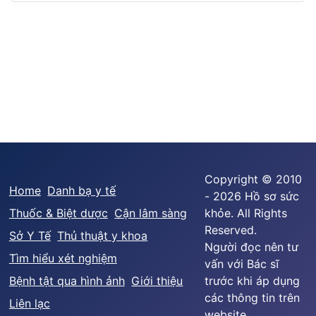
Copyright © 2010
Home
Danh bạ y tế
- 2026 Hồ sơ sức
Thuốc & Biệt dược
Cận lâm sàng
khỏe. All Rights
Reserved.
Sở Y Tế
Thủ thuật y khoa
Người đọc nên tư
Tìm hiểu xét nghiệm
vấn với Bác sĩ
Bệnh tật qua hình ảnh
Giới thiệu
trước khi áp dụng
các thông tin trên
Liên lạc
website.