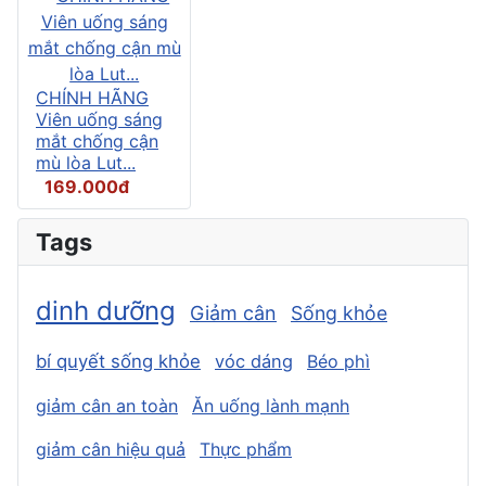
CHÍNH HÃNG
Viên uống sáng
mắt chống cận
mù lòa Lut...
169.000đ
Tags
dinh dưỡng
Giảm cân
Sống khỏe
bí quyết sống khỏe
vóc dáng
Béo phì
giảm cân an toàn
Ăn uống lành mạnh
giảm cân hiệu quả
Thực phẩm