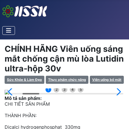
CHÍNH HÃNG Viên uống sáng
mắt chống cận mù lòa Lutidin
ultra-hộp 30v
Sức Khỏe & Làm Đẹp
Thực phẩm chức năng
Viên uống bổ mắt
1
2
3
4
5
Mô tả sản phẩm:
CHI TIẾT SẢN PHẨM
THÀNH PHẦN:
Dicalci hydrogenphosphat 330mg