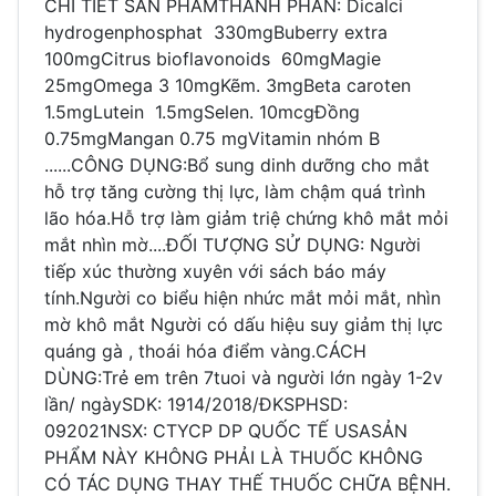
CHI TIẾT SẢN PHẨMTHÀNH PHẦN: Dicalci
hydrogenphosphat 330mgBuberry extra
100mgCitrus bioflavonoids 60mgMagie
25mgOmega 3 10mgKẽm. 3mgBeta caroten
1.5mgLutein 1.5mgSelen. 10mcgĐồng
0.75mgMangan 0.75 mgVitamin nhóm B
......CÔNG DỤNG:Bổ sung dinh dưỡng cho mắt
hỗ trợ tăng cường thị lực, làm chậm quá trình
lão hóa.Hỗ trợ làm giảm triệ chứng khô mắt mỏi
mắt nhìn mờ....ĐỐI TƯỢNG SỬ DỤNG: Người
tiếp xúc thường xuyên với sách báo máy
tính.Người co biểu hiện nhức mắt mỏi mắt, nhìn
mờ khô mắt Người có dấu hiệu suy giảm thị lực
quáng gà , thoái hóa điểm vàng.CÁCH
DÙNG:Trẻ em trên 7tuoi và người lớn ngày 1-2v
lần/ ngàySDK: 1914/2018/ĐKSPHSD:
092021NSX: CTYCP DP QUỐC TẾ USASẢN
PHẨM NÀY KHÔNG PHẢI LÀ THUỐC KHÔNG
CÓ TÁC DỤNG THAY THẾ THUỐC CHỮA BỆNH.