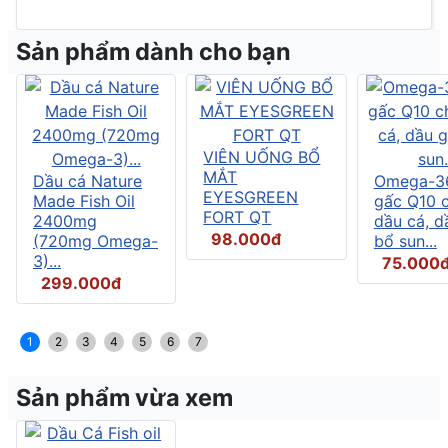
Sản phẩm dành cho bạn
VIÊN UỐNG BỔ
MẮT
Dầu cá Nature
Omega-3
EYESGREEN
Made Fish Oil
gấc Q10 
FORT QT
2400mg
dầu cá, d
98.000đ
(720mg Omega-
bổ sun...
3)...
75.000
299.000đ
1
2
3
4
5
6
7
Sản phẩm vừa xem