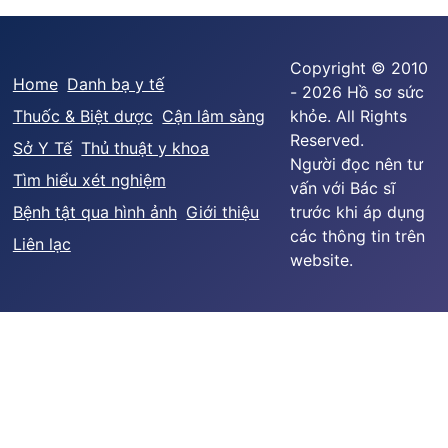
Copyright © 2010
Home
Danh bạ y tế
- 2026 Hồ sơ sức
Thuốc & Biệt dược
Cận lâm sàng
khỏe. All Rights
Reserved.
Sở Y Tế
Thủ thuật y khoa
Người đọc nên tư
Tìm hiểu xét nghiệm
vấn với Bác sĩ
Bệnh tật qua hình ảnh
Giới thiệu
trước khi áp dụng
các thông tin trên
Liên lạc
website.