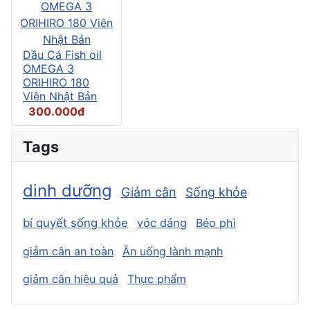
Dầu Cá Fish oil
OMEGA 3
ORIHIRO 180
Viên Nhật Bản
300.000đ
Tags
dinh dưỡng
Giảm cân
Sống khỏe
bí quyết sống khỏe
vóc dáng
Béo phì
giảm cân an toàn
Ăn uống lành mạnh
giảm cân hiệu quả
Thực phẩm