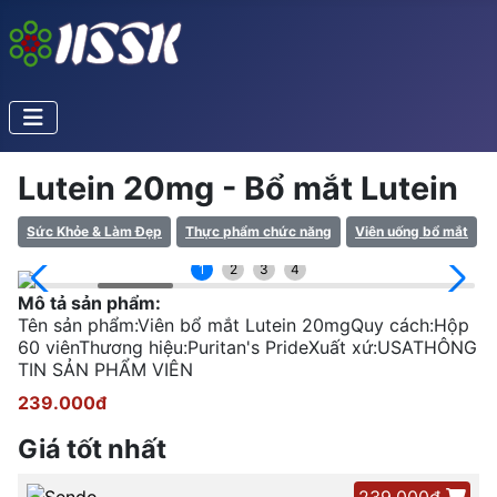
Lutein 20mg - Bổ mắt Lutein
Sức Khỏe & Làm Đẹp
Thực phẩm chức năng
Viên uống bổ mắt
1
2
3
4
Mô tả sản phẩm:
Tên sản phẩm:Viên bổ mắt Lutein 20mgQuy cách:Hộp
60 viênThương hiệu:Puritan's PrideXuất xứ:USATHÔNG
TIN SẢN PHẨM VIÊN
239.000đ
Giá tốt nhất
239.000đ