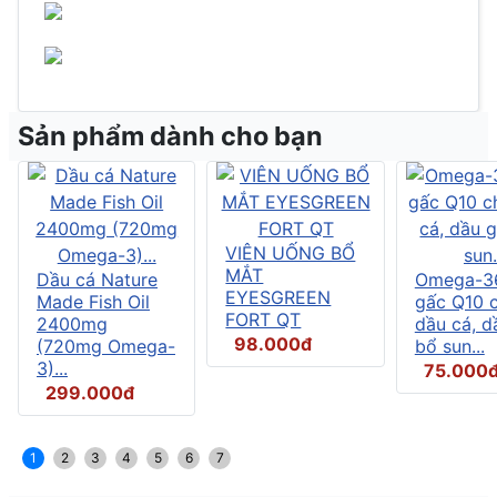
Sản phẩm dành cho bạn
VIÊN UỐNG BỔ
MẮT
Dầu cá Nature
Omega-3
EYESGREEN
Made Fish Oil
gấc Q10 
FORT QT
2400mg
dầu cá, d
98.000đ
(720mg Omega-
bổ sun...
3)...
75.000
299.000đ
1
2
3
4
5
6
7