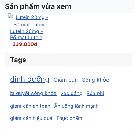
Sản phẩm vừa xem
Lutein 20mg -
Bổ mắt Lutein
239.000đ
Tags
dinh dưỡng
Giảm cân
Sống khỏe
bí quyết sống khỏe
vóc dáng
Béo phì
giảm cân an toàn
Ăn uống lành mạnh
giảm cân hiệu quả
Thực phẩm