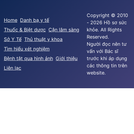
Copyright © 2010
Home
Danh bạ y tế
- 2026 Hồ sơ sức
Thuốc & Biệt dược
Cận lâm sàng
khỏe. All Rights
Reserved.
Sở Y Tế
Thủ thuật y khoa
Người đọc nên tư
Tìm hiểu xét nghiệm
vấn với Bác sĩ
Bệnh tật qua hình ảnh
Giới thiệu
trước khi áp dụng
các thông tin trên
Liên lạc
website.