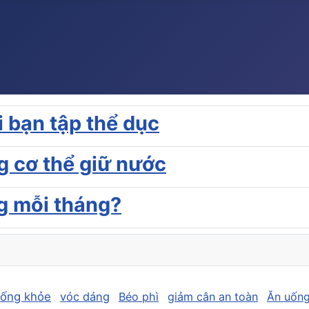
i bạn tập thể dục
g cơ thể giữ nước
kg mỗi tháng?
sống khỏe
vóc dáng
Béo phì
giảm cân an toàn
Ăn uống