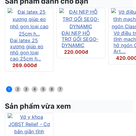
Sản phẩm dành cho bạn
ĐAI NẸP HỖ
Vớ điều tr
TRỢ GỐI SEGO-
tĩnh mạch
Đai latex 25
DYNAMIC
hở ngón C
xương giúp eo
Art....
220.000đ
nhỏ gọn loại
420.00
cao 25cm h...
269.000đ
1
2
3
4
5
6
7
Sản phẩm vừa xem