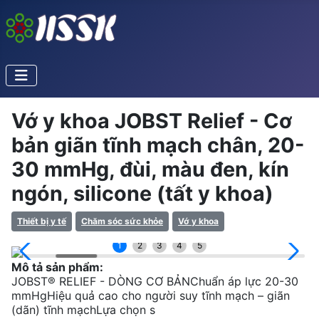
Vớ y khoa JOBST Relief - Cơ
bản giãn tĩnh mạch chân, 20-
30 mmHg, đùi, màu đen, kín
ngón, silicone (tất y khoa)
Thiết bị y tế
Chăm sóc sức khỏe
Vớ y khoa
1
2
3
4
5
Mô tả sản phẩm:
JOBST® RELIEF - DÒNG CƠ BẢNChuẩn áp lực 20-30
mmHgHiệu quả cao cho người suy tĩnh mạch – giãn
(dãn) tĩnh mạchLựa chọn s