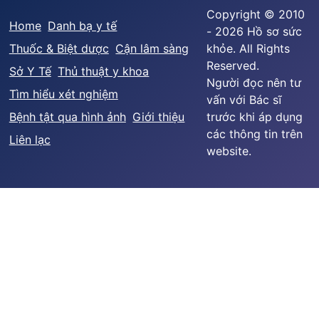
Copyright © 2010
Home
Danh bạ y tế
- 2026 Hồ sơ sức
Thuốc & Biệt dược
Cận lâm sàng
khỏe. All Rights
Reserved.
Sở Y Tế
Thủ thuật y khoa
Người đọc nên tư
Tìm hiểu xét nghiệm
vấn với Bác sĩ
Bệnh tật qua hình ảnh
Giới thiệu
trước khi áp dụng
các thông tin trên
Liên lạc
website.