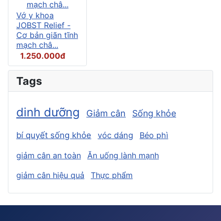
Vớ y khoa
JOBST Relief -
Cơ bản giãn tĩnh
mạch châ...
1.250.000đ
Tags
dinh dưỡng
Giảm cân
Sống khỏe
bí quyết sống khỏe
vóc dáng
Béo phì
giảm cân an toàn
Ăn uống lành mạnh
giảm cân hiệu quả
Thực phẩm