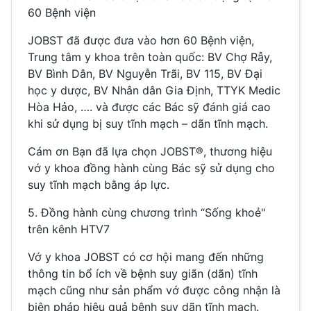
60 Bệnh viện
JOBST đã được đưa vào hơn 60 Bệnh viện,
Trung tâm y khoa trên toàn quốc: BV Chợ Rẫy,
BV Bình Dân, BV Nguyễn Trãi, BV 115, BV Đại
học y dược, BV Nhân dân Gia Định, TTYK Medic
Hòa Hảo, …. và được các Bác sỹ đánh giá cao
khi sử dụng bị suy tĩnh mạch – dãn tĩnh mạch.
Cám ơn Bạn đã lựa chọn JOBST®, thương hiệu
vớ y khoa đồng hành cùng Bác sỹ sử dụng cho
suy tĩnh mạch bằng áp lực.
5. Đồng hành cùng chương trình “Sống khoẻ"
trên kênh HTV7
Vớ y khoa JOBST có cơ hội mang đến những
thông tin bổ ích về bệnh suy giãn (dãn) tĩnh
mạch cũng như sản phẩm vớ được công nhận là
biện pháp hiệu quả bệnh suy dãn tĩnh mạch.