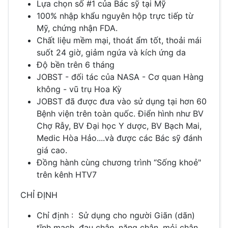
Lựa chọn số #1 của Bác sỹ tại Mỹ
100% nhập khẩu nguyên hộp trực tiếp từ
Mỹ, chứng nhận FDA.
Chất liệu mềm mại, thoát ẩm tốt, thoải mái
suốt 24 giờ, giảm ngứa và kích ứng da
Độ bền trên 6 tháng
JOBST - đối tác của NASA - Cơ quan Hàng
không - vũ trụ Hoa Kỳ
JOBST đã được đưa vào sử dụng tại hơn 60
Bệnh viện trên toàn quốc. Điển hình như BV
Chợ Rẫy, BV Đại học Y dược, BV Bạch Mai,
Medic Hòa Hảo....và được các Bác sỹ đánh
giá cao.
Đồng hành cùng chương trình “Sống khoẻ"
trên kênh HTV7
CHỈ ĐỊNH
Chỉ định : Sử dụng cho người Giãn (dãn)
tĩnh mạch, đau chân, nặng chân, mỏi chân,