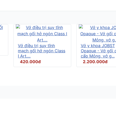
Vớ điều trị suy tĩnh
Vớ y khoa JOBST
mạch gối hở ngón Class
Opaque - Vớ gối 
I Art....
cấp Mỏng, vớ g...
420.000đ
2.200.000đ