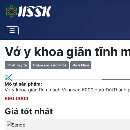
Vớ y khoa giãn tĩnh
Thiết bị y tế
Chăm sóc sức khỏe
Vớ y khoa
Mô tả sản phẩm:
Vớ y khoa giãn tĩnh mạch Venosan 6000 - Vớ ĐùiThành 
890.000đ
Giá tốt nhất