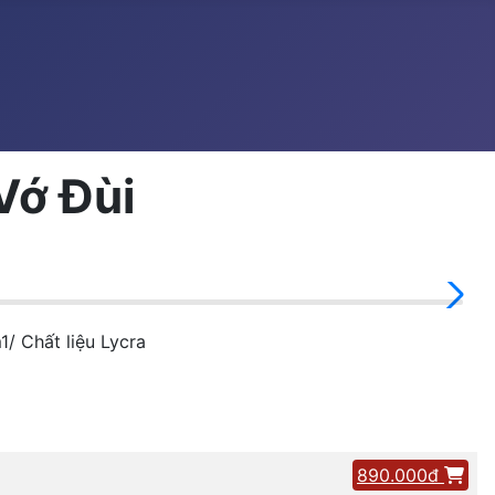
Vớ Đùi
/ Chất liệu Lycra
890.000đ