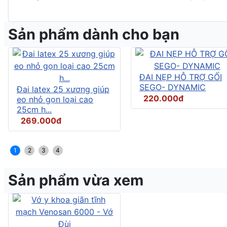
Sản phẩm dành cho bạn
ĐAI NẸP HỖ TRỢ GỐI
SEGO- DYNAMIC
Đai latex 25 xương giúp
220.000đ
eo nhỏ gọn loại cao
25cm h...
269.000đ
1
2
3
4
Sản phẩm vừa xem