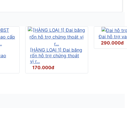
Đai hỗ trợ v
290.000đ
[HÀNG LOẠI 1] Đai băng
cao
rốn hỗ trợ chứng thoát
vị r...
170.000đ