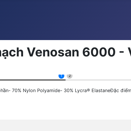
 mạch Venosan 6000 - 
1
2
phần- 70% Nylon Polyamide- 30% Lycra® ElastaneĐặc điểm1