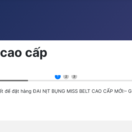
 cao cấp
1
2
3
 tiết để đặt hàng ĐAI NỊT BỤNG MISS BELT CAO CẤP MỚI:– G