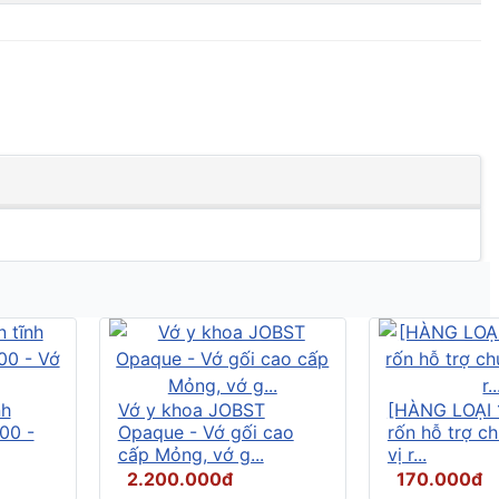
nh
Vớ y khoa JOBST
[HÀNG LOẠI 
00 -
Opaque - Vớ gối cao
rốn hỗ trợ c
cấp Mỏng, vớ g...
vị r...
2.200.000đ
170.000đ