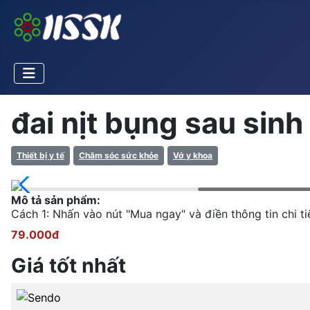
đai nịt bụng sau sinh
Thiết bị y tế
Chăm sóc sức khỏe
Vớ y khoa
Mô tả sản phẩm:
Cách 1: Nhấn vào nút "Mua ngay" và điền thông tin chi
79.000đ
Giá tốt nhất