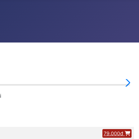
i
79.000đ