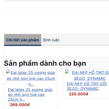
Chi tiết sản phẩm
Bình luận
Sản phẩm dành cho bạn
ĐAI NẸP HỖ TRỢ GỐI
SEGO- DYNAMIC
Đai latex 25 xương giúp
220.000đ
eo nhỏ gọn loại cao
25cm h...
269.000đ