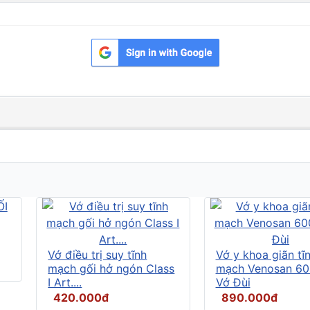
Vớ điều trị suy tĩnh
Vớ y khoa giãn tĩ
mạch gối hở ngón Class
mạch Venosan 60
I Art....
Vớ Đùi
420.000đ
890.000đ