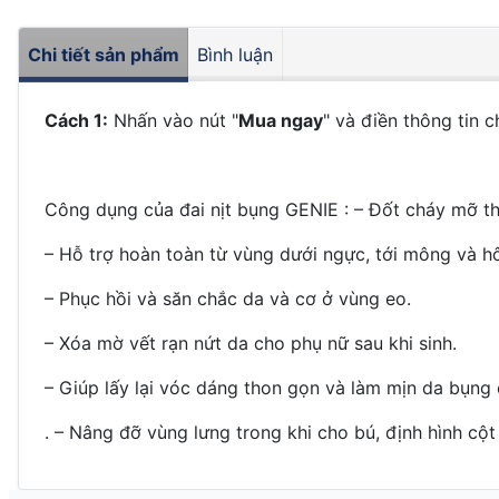
Chi tiết sản phẩm
Bình luận
Cách 1:
Nhấn vào nút "
Mua ngay
" và điền thông tin c
Công dụng của đai nịt bụng GENIE : – Đốt cháy mỡ t
– Hỗ trợ hoàn toàn từ vùng dưới ngực, tới mông và hô
– Phục hồi và săn chắc da và cơ ở vùng eo.
– Xóa mờ vết rạn nứt da cho phụ nữ sau khi sinh.
– Giúp lấy lại vóc dáng thon gọn và làm mịn da bụng 
. – Nâng đỡ vùng lưng trong khi cho bú, định hình c