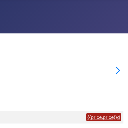
{{price.price}}đ