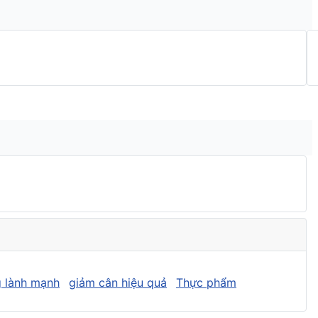
 lành mạnh
giảm cân hiệu quả
Thực phẩm