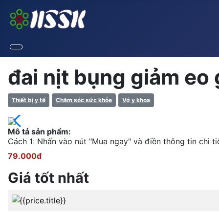
đai nịt bụng giảm eo
Thiết bị y tế
Chăm sóc sức khỏe
Vớ y khoa
Mô tả sản phẩm:
Cách 1: Nhấn vào nút "Mua ngay" và điền thông tin chi t
79.000đ
Giá tốt nhất