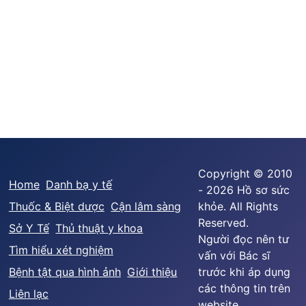
Copyright © 2010
Home
Danh bạ y tế
- 2026 Hồ sơ sức
Thuốc & Biệt dược
Cận lâm sàng
khỏe. All Rights
Reserved.
Sở Y Tế
Thủ thuật y khoa
Người đọc nên tư
Tìm hiểu xét nghiệm
vấn với Bác sĩ
Bệnh tật qua hình ảnh
Giới thiệu
trước khi áp dụng
các thông tin trên
Liên lạc
website.