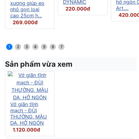
DYNAMIC
hở ngón C
xương giúp eo
Art....
220.000đ
nhỏ gọn loại
420.00
cao 25cm h...
269.000đ
1
2
3
4
5
6
7
Sản phẩm vừa xem
Vớ giãn tĩnh
mạch - ĐÙI
THƯỜNG, MÀU
DA, HỞ NGÓN
1.120.000đ