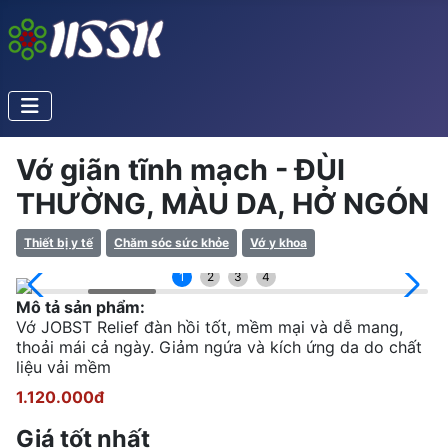
Vớ giãn tĩnh mạch - ĐÙI
THƯỜNG, MÀU DA, HỞ NGÓN
Thiết bị y tế
Chăm sóc sức khỏe
Vớ y khoa
1
2
3
4
Mô tả sản phẩm:
Vớ JOBST Relief đàn hồi tốt, mềm mại và dễ mang,
thoải mái cả ngày. Giảm ngứa và kích ứng da do chất
liệu vải mềm
1.120.000đ
Giá tốt nhất