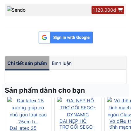
1.120.000đ
Chi tiết sản phẩm
Bình luận
Sản phẩm dành cho bạn
ĐAI NẸP HỖ
Vớ điều tr
TRỢ GỐI SEGO-
tĩnh mạch
Đai latex 25