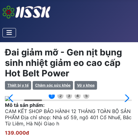
Đai giảm mỡ - Gen nịt bụng
sinh nhiệt giảm eo cao cấp
Hot Belt Power
Thiết bị y tế
Chăm sóc sức khỏe
Vớ y khoa
1
2
3
4
5
Mô tả sản phẩm:
CAM KẾT SHOP BẢO HÀNH 12 THÁNG TOÀN BỘ SẢN
PHẨM Địa chỉ shop: Nhà số 59, ngõ 401 Cổ Nhuế, Bắc
Từ Liêm, Hà Nội Giao h
139.000đ