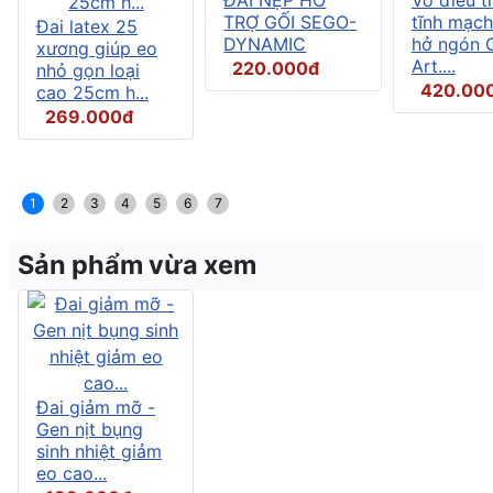
TRỢ GỐI SEGO-
tĩnh mạch
Đai latex 25
DYNAMIC
hở ngón C
xương giúp eo
Art....
220.000đ
nhỏ gọn loại
420.00
cao 25cm h...
269.000đ
1
2
3
4
5
6
7
Sản phẩm vừa xem
Đai giảm mỡ -
Gen nịt bụng
sinh nhiệt giảm
eo cao...