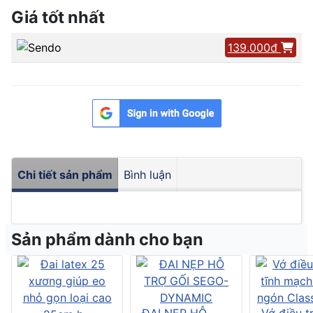
Giá tốt nhất
139.000đ
Chi tiết sản phẩm
Bình luận
Sản phẩm dành cho bạn
ĐAI NẸP HỖ
Vớ điều tr