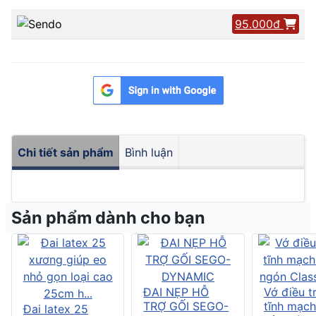
95.000đ
Chi tiết sản phẩm
Bình luận
Sản phẩm dành cho bạn
ĐAI NẸP HỖ
Vớ điều tr
TRỢ GỐI SEGO-
tĩnh mạch
Đai latex 25