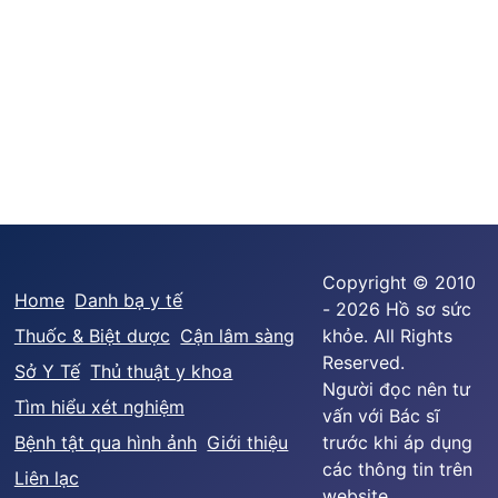
Copyright © 2010
Home
Danh bạ y tế
- 2026 Hồ sơ sức
Thuốc & Biệt dược
Cận lâm sàng
khỏe. All Rights
Reserved.
Sở Y Tế
Thủ thuật y khoa
Người đọc nên tư
Tìm hiểu xét nghiệm
vấn với Bác sĩ
Bệnh tật qua hình ảnh
Giới thiệu
trước khi áp dụng
các thông tin trên
Liên lạc
website.