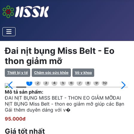
Đai nịt bụng Miss Belt - Eo
thon giảm mỡ
Thiết bị y tế
Chăm sóc sức khỏe
Vớ y khoa
1
2
3
4
5
6
7
8
9
10
Mô tả sản phẩm:
ĐAI NỊT BỤNG MISS BELT - THON EO GIẢM MỠĐAI
NỊT BỤNG Miss Belt - thon eo giảm mỡ giúp các Bạn
Gái thêm duyên dáng với v�
95.000đ
Giá tốt nhất