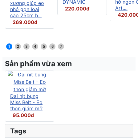
DYNAMIC
hở ngón C
xương giúp eo
Art....
220.000đ
nhỏ gọn loại
420.00
cao 25cm h...
269.000đ
1
2
3
4
5
6
7
Sản phẩm vừa xem
Đai nịt bụng
Miss Belt - Eo
thon giảm mỡ
95.000đ
Tags