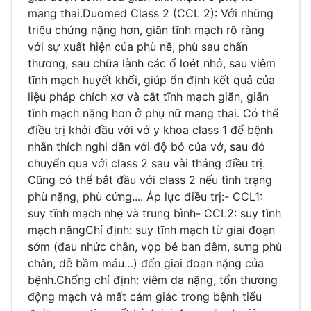
mang thai.Duomed Class 2 (CCL 2): Với những
triệu chứng nặng hơn, giãn tĩnh mạch rõ ràng
với sự xuất hiện của phù nề, phù sau chấn
thương, sau chữa lành các ổ loét nhỏ, sau viêm
tĩnh mạch huyết khối, giúp ổn định kết quả của
liệu pháp chích xơ và cắt tĩnh mạch giãn, giãn
tĩnh mạch nặng hơn ở phụ nữ mang thai. Có thể
điều trị khởi đầu với vớ y khoa class 1 để bệnh
nhân thích nghi dần với độ bó của vớ, sau đó
chuyển qua với class 2 sau vài tháng điều trị.
Cũng có thể bắt đầu với class 2 nếu tình trạng
phù nặng, phù cứng.... Áp lực điều trị:- CCL1:
suy tĩnh mạch nhẹ và trung bình- CCL2: suy tĩnh
mạch nặngChỉ định: suy tĩnh mạch từ giai đoạn
sớm (đau nhức chân, vọp bẻ ban đêm, sưng phù
chân, dễ bầm máu…) đến giai đoạn nặng của
bệnh.Chống chỉ định: viêm da nặng, tổn thương
động mạch và mất cảm giác trong bệnh tiểu