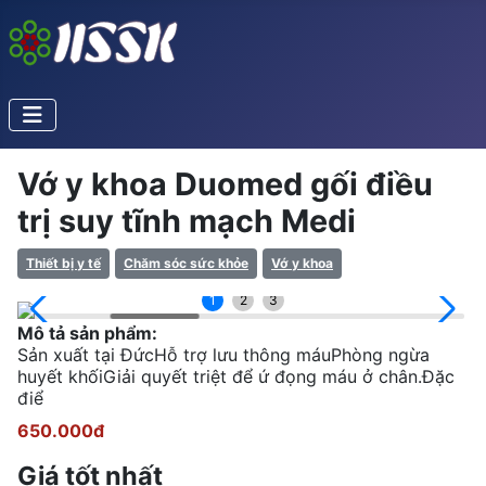
Vớ y khoa Duomed gối điều
trị suy tĩnh mạch Medi
Thiết bị y tế
Chăm sóc sức khỏe
Vớ y khoa
1
2
3
Mô tả sản phẩm:
Sản xuất tại ĐứcHỗ trợ lưu thông máuPhòng ngừa
huyết khốiGiải quyết triệt để ứ đọng máu ở chân.Đặc
điể
650.000đ
Giá tốt nhất