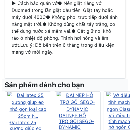
► Cách bảo quản vớ● Nên giặt riêng vớ
Duomed trong lần giặt đầu tiên. Giặt tay hoặc
máy dưới 400C● Không phơi trực tiếp dưới ánh
nắng mặt trời.● Không dùng chất tẩy trắng, có
thể dùng nước xả mềm vải.● Cất giữ nơi khô
ráo ở nhiệt độ phòng. Tránh hơi nóng và ẩm
ướt.Lưu ý: Độ bền trên 6 tháng trong điều kiện
mang vớ mỗi ngày.
Sản phẩm dành cho bạn
ĐAI NẸP HỖ
Vớ điều tr
TRỢ GỐI SEGO-
tĩnh mạch
Đai latex 25
DYNAMIC
hở ngón C
xương giúp eo