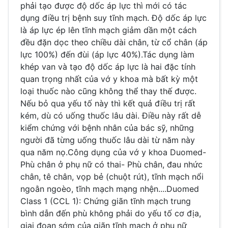
phải tạo được độ dốc áp lực thì mới có tác
dụng điều trị bệnh suy tĩnh mạch. Độ dốc áp lực
là áp lực ép lên tĩnh mạch giảm dần một cách
đều đặn dọc theo chiều dài chân, từ cổ chân (áp
lực 100%) đến đùi (áp lực 40%).Tác dụng làm
khép van và tạo độ dốc áp lực là hai đặc tính
quan trọng nhất của vớ y khoa mà bất kỳ một
loại thuốc nào cũng không thể thay thế được.
Nếu bỏ qua yếu tố này thì kết quả điều trị rất
kém, dù có uống thuốc lâu dài. Điều này rất dễ
kiểm chứng với bệnh nhân của bác sỹ, những
người đã từng uống thuốc lâu dài từ năm này
qua năm nọ.Công dụng của vớ y khoa Duomed-
Phù chân ở phụ nữ có thai- Phù chân, đau nhức
chân, tê chân, vọp bẻ (chuột rút), tĩnh mạch nổi
ngoằn ngoèo, tĩnh mạch mạng nhện....Duomed
Class 1 (CCL 1): Chứng giãn tĩnh mạch trung
bình dẫn đến phù không phải do yếu tố cơ địa,
giai đoạn sớm của giãn tĩnh mạch ở phụ nữ