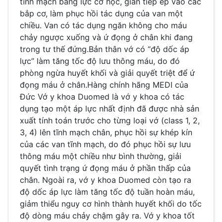
tĩnh mạch bằng lực cơ học, gián tiếp ép vào các
bắp cơ, làm phục hồi tác dụng của van một
chiều. Van có tác dụng ngăn không cho máu
chảy ngược xuống và ứ đọng ở chân khi đang
trong tư thế đứng.Bản thân vớ có “độ dốc áp
lực” làm tăng tốc độ lưu thông máu, do đó
phòng ngừa huyết khối và giải quyết triệt để ứ
đọng máu ở chân.Hàng chính hãng MEDI của
Đức Vớ y khoa Duomed là vớ y khoa có tác
dụng tạo một áp lực nhất định đã được nhà sản
xuất tính toán trước cho từng loại vớ (class 1, 2,
3, 4) lên tĩnh mạch chân, phục hồi sự khép kín
của các van tĩnh mạch, do đó phục hồi sự lưu
thông máu một chiều như bình thường, giải
quyết tình trạng ứ đọng máu ở phần thấp của
chân. Ngoài ra, vớ y khoa Duomed còn tạo ra
độ dốc áp lực làm tăng tốc độ tuần hoàn máu,
giảm thiểu nguy cơ hình thành huyết khối do tốc
độ dòng máu chảy chậm gây ra. Vớ y khoa tốt