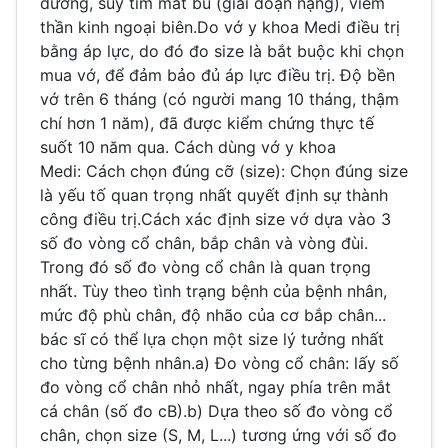
đường, suy tim mất bù (giai đoạn nặng), viêm
thần kinh ngoại biên.Do vớ y khoa Medi điều trị
bằng áp lực, do đó đo size là bắt buộc khi chọn
mua vớ, để đảm bảo đủ áp lực điều trị. Độ bền
vớ trên 6 tháng (có người mang 10 tháng, thậm
chí hơn 1 năm), đã được kiểm chứng thực tế
suốt 10 năm qua. Cách dùng vớ y khoa
Medi: Cách chọn đúng cỡ (size): Chọn đúng size
là yếu tố quan trọng nhất quyết định sự thành
công điều trị.Cách xác định size vớ dựa vào 3
số đo vòng cổ chân, bắp chân và vòng đùi.
Trong đó số đo vòng cổ chân là quan trọng
nhất. Tùy theo tình trạng bệnh của bệnh nhân,
mức độ phù chân, độ nhão của cơ bắp chân...
bác sĩ có thể lựa chọn một size lý tưởng nhất
cho từng bệnh nhân.a) Đo vòng cổ chân: lấy số
đo vòng cổ chân nhỏ nhất, ngay phía trên mắt
cá chân (số đo cB).b) Dựa theo số đo vòng cổ
chân, chọn size (S, M, L...) tương ứng với số đo