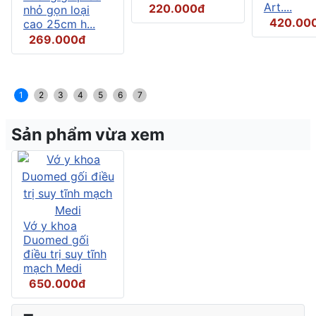
Art....
220.000đ
nhỏ gọn loại
420.00
cao 25cm h...
269.000đ
1
2
3
4
5
6
7
Sản phẩm vừa xem
Vớ y khoa
Duomed gối
điều trị suy tĩnh
mạch Medi
650.000đ