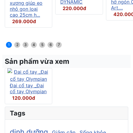
DYNAMIC
hở ngón C
xương giúp eo
Art....
220.000đ
nhỏ gọn loại
420.00
cao 25cm h...
269.000đ
1
2
3
4
5
6
7
Sản phẩm vừa xem
Đai cổ tay _Đai
cổ tay Olympian
120.000đ
Tags
dinh dưỡng
Giảm cân
Sống khỏe