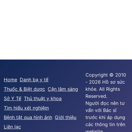
Copyright © 2010
Home
Danh bạ y tế
- 2026 Hồ sơ sức
Thuốc & Biệt dược
Cận lâm sàng
khỏe. All Rights
Reserved.
Sở Y Tế
Thủ thuật y khoa
Người đọc nên tư
Tìm hiểu xét nghiệm
vấn với Bác sĩ
Bệnh tật qua hình ảnh
Giới thiệu
trước khi áp dụng
các thông tin trên
Liên lạc
website.