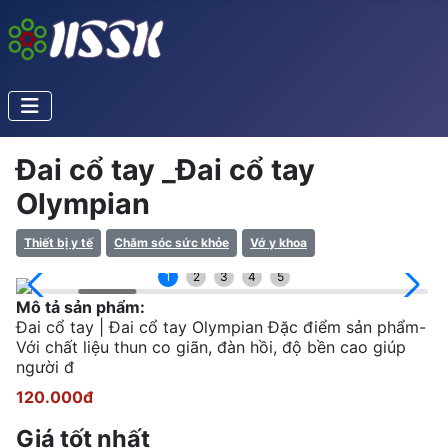
Đai cổ tay _Đai cổ tay
Olympian
Thiết bị y tế
Chăm sóc sức khỏe
Vớ y khoa
1
2
3
4
5
Mô tả sản phẩm:
Đai cổ tay | Đai cổ tay Olympian Đặc điểm sản phẩm-
Với chất liệu thun co giãn, đàn hồi, độ bền cao giúp
người đ
120.000đ
Giá tốt nhất