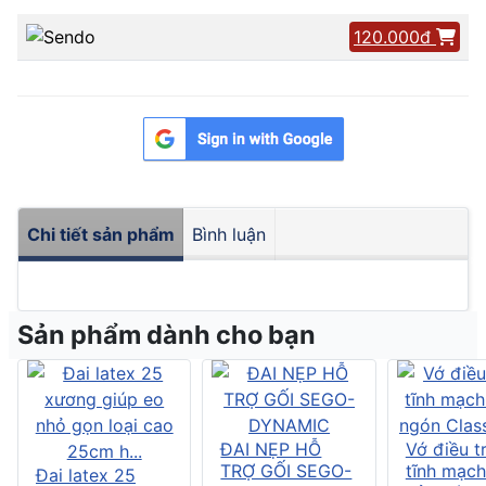
120.000đ
Chi tiết sản phẩm
Bình luận
Sản phẩm dành cho bạn
ĐAI NẸP HỖ
Vớ điều tr
TRỢ GỐI SEGO-
tĩnh mạch
Đai latex 25