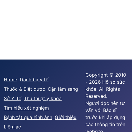
Copyright © 2010
Home
Danh bạ y tế
- 2026 Hồ sơ sức
Thuốc & Biệt dược
Cận lâm sàng
khỏe. All Rights
Reserved.
Sở Y Tế
Thủ thuật y khoa
Người đọc nên tư
Tìm hiểu xét nghiệm
vấn với Bác sĩ
Bệnh tật qua hình ảnh
Giới thiệu
trước khi áp dụng
các thông tin trên
Liên lạc
website.