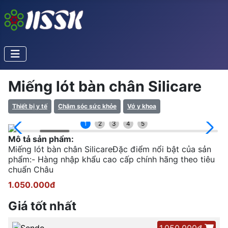
Miếng lót bàn chân Silicare
Thiết bị y tế
Chăm sóc sức khỏe
Vớ y khoa
1
2
3
4
5
Mô tả sản phẩm:
Miếng lót bàn chân SilicareĐặc điểm nổi bật của sản
phẩm:- Hàng nhập khẩu cao cấp chính hãng theo tiêu
chuẩn Châu
1.050.000đ
Giá tốt nhất
1.050.000đ