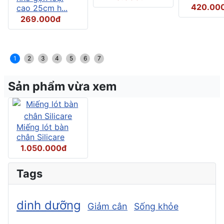
420.00
cao 25cm h...
269.000đ
1
2
3
4
5
6
7
Sản phẩm vừa xem
Miếng lót bàn
chân Silicare
1.050.000đ
Tags
dinh dưỡng
Giảm cân
Sống khỏe