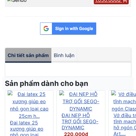
Chi tiết sản phẩm
Bình luận
Sản phẩm dành cho bạn
ĐAI NẸP HỖ
Vớ điều tr
TRỢ GỐI SEGO-
tĩnh mạch
Đai latex 25
DYNAMIC
hở ngón C
xương giúp eo
Art....
220.000đ
nhỏ gọn loại