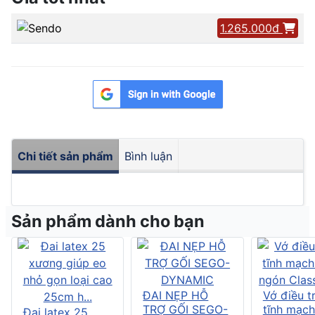
1.265.000đ
Chi tiết sản phẩm
Bình luận
Sản phẩm dành cho bạn
ĐAI NẸP HỖ
Vớ điều tr
TRỢ GỐI SEGO-
tĩnh mạch
Đai latex 25