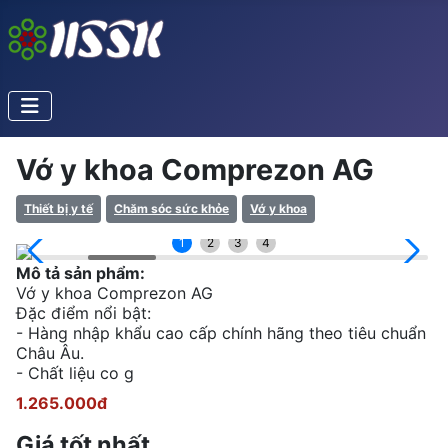
Vớ y khoa Comprezon AG
Thiết bị y tế
Chăm sóc sức khỏe
Vớ y khoa
1
2
3
4
Mô tả sản phẩm:
Vớ y khoa Comprezon AG
Đặc điểm nổi bật:
- Hàng nhập khẩu cao cấp chính hãng theo tiêu chuẩn
Châu Âu.
- Chất liệu co g
1.265.000đ
Giá tốt nhất