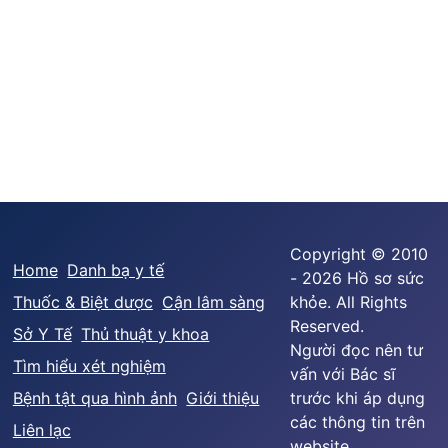
Copyright © 2010
Home
Danh bạ y tế
- 2026 Hồ sơ sức
Thuốc & Biệt dược
Cận lâm sàng
khỏe. All Rights
Reserved.
Sở Y Tế
Thủ thuật y khoa
Người đọc nên tư
Tìm hiểu xét nghiệm
vấn với Bác sĩ
Bệnh tật qua hình ảnh
Giới thiệu
trước khi áp dụng
các thông tin trên
Liên lạc
website.