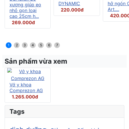
DYNAMIC
hở ngón C
xương giúp eo
Art....
220.000đ
nhỏ gọn loại
420.00
cao 25cm h...
269.000đ
1
2
3
4
5
6
7
Sản phẩm vừa xem
Vớ y khoa
Comprezon AG
1.265.000đ
Tags