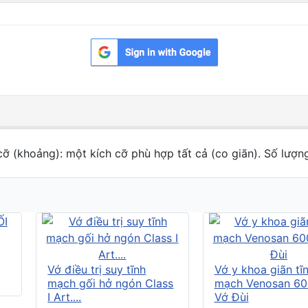
cỡ (khoảng): một kích cỡ phù hợp tất cả (co giãn). Số lượng
Vớ điều trị suy tĩnh
Vớ y khoa giãn tĩ
mạch gối hở ngón Class
mạch Venosan 60
I Art....
Vớ Đùi