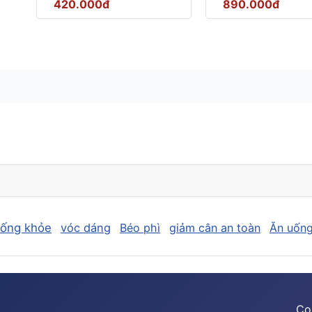
420.000đ
890.000đ
sống khỏe
vóc dáng
Béo phì
giảm cân an toàn
Ăn uống
Co