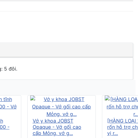
: 5 đôi.
nh
Vớ y khoa JOBST
[HÀNG LOẠI 
00 -
Opaque - Vớ gối cao
rốn hỗ trợ c
cấp Mỏng, vớ g...
vị r...