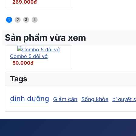
269.000đ
1
2
3
4
Sản phẩm vừa xem
Combo 5 đôi vớ
50.000đ
Tags
dinh dưỡng
Giảm cân
Sống khỏe
bí quyết 