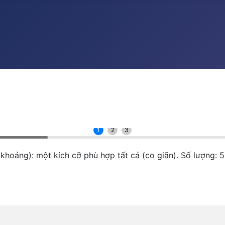
1
2
3
(khoảng): một kích cỡ phù hợp tất cả (co giãn). Số lượng: 5