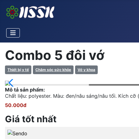
Combo 5 đôi vớ
Thiết bị y tế
Chăm sóc sức khỏe
Vớ y khoa
Mô tả sản phẩm:
Chất liệu: polyester. Màu: đen/nâu sáng/nâu tối. Kích cỡ 
50.000đ
Giá tốt nhất