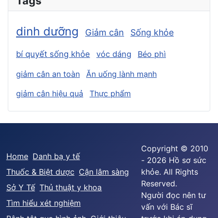
Tags
dinh dưỡng
Giảm cân
Sống khỏe
bí quyết sống khỏe
vóc dáng
Béo phì
giảm cân an toàn
Ăn uống lành mạnh
giảm cân hiệu quả
Thực phẩm
Copyright © 2010
Home
Danh bạ y tế
- 2026 Hồ sơ sức
Thuốc & Biệt dược
Cận lâm sàng
khỏe. All Rights
Reserved.
Sở Y Tế
Thủ thuật y khoa
Người đọc nên tư
Tìm hiểu xét nghiệm
vấn với Bác sĩ