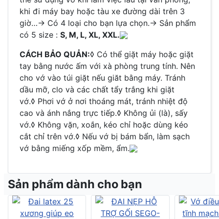
khi đi máy bay hoặc tàu xe đường dài trên 3
giờ…
→ Có 4 loại cho bạn lựa chọn.
→ Sản phẩm
có 5 size :
S, M, L, XL, XXL.
CÁCH BẢO QUẢN:
◊ Có thể giặt máy hoặc giặt
tay bằng nước ấm với xà phòng trung tính. Nên
cho vớ vào túi giặt nếu giăt bằng máy. Tránh
dầu mỡ, clo và các chất tẩy trắng khi giặt
vớ.◊ Phơi vớ ở nơi thoáng mát, tránh nhiệt độ
cao và ánh nắng trực tiếp.◊ Không ủi (là), sấy
vớ.◊ Không vặn, xoắn, kéo chỉ hoặc dùng kéo
cắt chỉ trên vớ.◊ Nếu vớ bị bám bẩn, làm sạch
vớ bằng miếng xốp mềm, ẩm.
Sản phẩm dành cho bạn