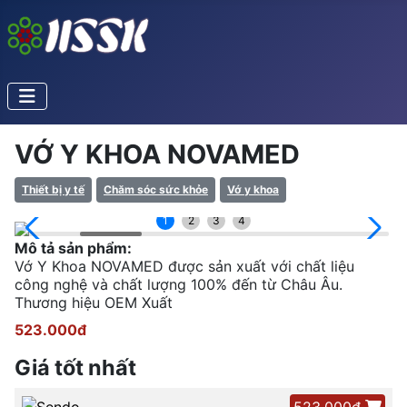
VỚ Y KHOA NOVAMED
Thiết bị y tế
Chăm sóc sức khỏe
Vớ y khoa
1
2
3
4
Mô tả sản phẩm:
Vớ Y Khoa NOVAMED được sản xuất với chất liệu
công nghệ và chất lượng 100% đến từ Châu Âu.
Thương hiệu OEM Xuất
523.000đ
Giá tốt nhất
523.000đ