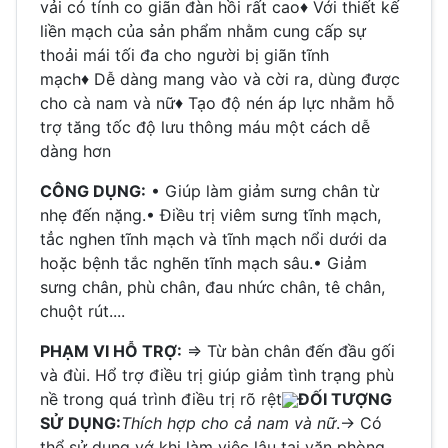
vải có tính co giãn đàn hồi rất cao♦ Với thiết kế
liền mạch của sản phẩm nhằm cung cấp sự
thoải mái tối đa cho người bị giãn tĩnh
mạch♦ Dễ dàng mang vào và cời ra, dùng được
cho cà nam và nữ♦ Tạo độ nén áp lực nhằm hỗ
trợ tăng tốc độ lưu thông máu một cách dễ
dàng hơn
CÔNG DỤNG:
• Giúp làm giảm sưng chân từ
nhẹ đến nặng.• Điều trị viêm sưng tĩnh mạch,
tẳc nghen tĩnh mạch và tĩnh mạch nổi dưới da
hoặc bệnh tắc nghẽn tĩnh mạch sâu.• Giảm
sưng chân, phù chân, đau nhức chân, tê chân,
chuột rút....
PHẠM VI HỖ TRỢ:
⇒ Từ bàn chân đến đầu gối
và đùi. Hổ trợ điều trị giúp giảm tình trạng phù
nề trong quá trình điều trị rõ rệt
ĐỐI TƯỢNG
SỬ DỤNG:
Thích hợp cho cả nam và nữ
.
→ Có
thể sử dụng vớ khi làm việc lâu tại văn phòng,