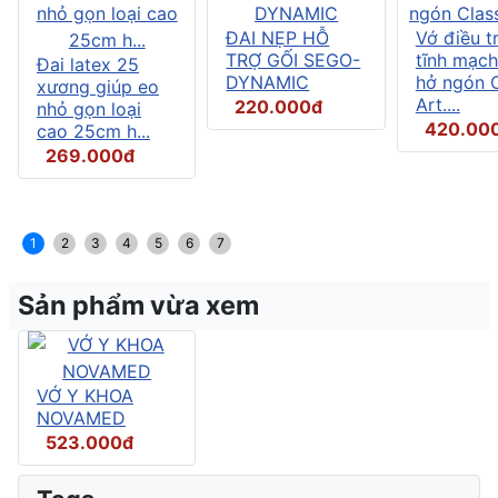
ĐAI NẸP HỖ
Vớ điều tr
TRỢ GỐI SEGO-
tĩnh mạch
Đai latex 25
DYNAMIC
hở ngón C
xương giúp eo
Art....
220.000đ
nhỏ gọn loại
420.00
cao 25cm h...
269.000đ
1
2
3
4
5
6
7
Sản phẩm vừa xem
VỚ Y KHOA
NOVAMED
523.000đ