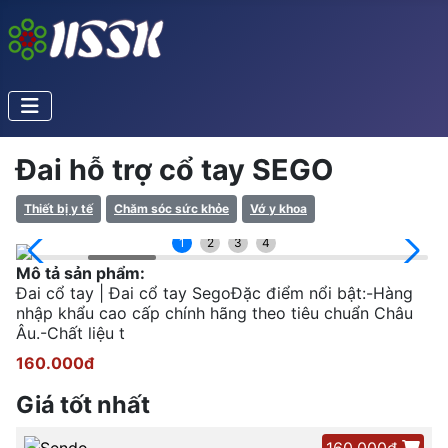
Đai hỗ trợ cổ tay SEGO
Thiết bị y tế
Chăm sóc sức khỏe
Vớ y khoa
1
2
3
4
Mô tả sản phẩm:
Đai cổ tay | Đai cổ tay SegoĐặc điểm nổi bật:-Hàng
nhập khẩu cao cấp chính hãng theo tiêu chuẩn Châu
Âu.-Chất liệu t
160.000đ
Giá tốt nhất
160.000đ