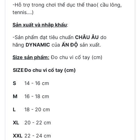
-Hỗ trợ trong chơi thể dục thể thao( cầu lông,
tennis….)
Sản xuất và nhập khẩu
:
-Sản phẩm đạt tiêu chuẩn
CHÂU ÂU
do
hãng
DYNAMIC
của
ẤN ĐỘ
sản xuất.
Size sản phẩm:
Đo chu vi cổ tay (cm)
SIZE
Đo chu vi cổ tay (cm)
S
14 - 16 cm
M
16 - 18 cm
L
18 - 20 cm
XL
20 - 22 cm
XXL
22 - 24 cm