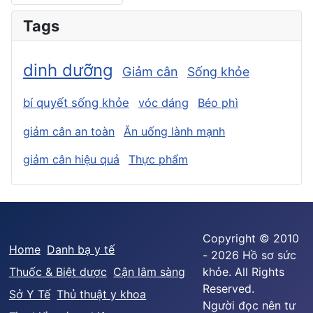
Tags
dinh dưỡng
Giảm cân
Sống khỏe
bí quyết sống khỏe
vóc dáng
Béo phì
giảm cân an toàn
Ăn uống lành mạnh
giảm cân hiệu quả
Thực phẩm
Copyright © 2010
Home
Danh bạ y tế
- 2026 Hồ sơ sức
Thuốc & Biệt dược
Cận lâm sàng
khỏe. All Rights
Reserved.
Sở Y Tế
Thủ thuật y khoa
Người đọc nên tư