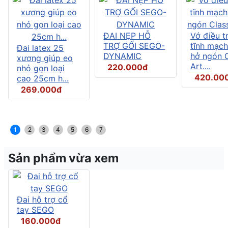
ĐAI NẸP HỖ
Vớ điều tr
TRỢ GỐI SEGO-
tĩnh mạch
Đai latex 25
DYNAMIC
hở ngón C
xương giúp eo
Art....
220.000đ
nhỏ gọn loại
420.00
cao 25cm h...
269.000đ
1
2
3
4
5
6
7
Sản phẩm vừa xem
Đai hỗ trợ cổ
tay SEGO
160.000đ