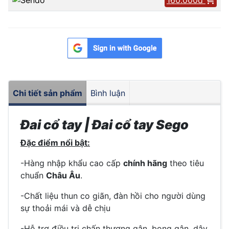
Chi tiết sản phẩm
Bình luận
Đai cổ tay | Đai cổ tay Sego
Đặc điểm nổi bật:
-Hàng nhập khẩu cao cấp
chính hãng
theo tiêu
chuẩn
Châu Âu
.
-Chất liệu thun co giãn, đàn hồi cho người dùng
sự thoải mái và dễ chịu
-Hỗ trợ điều trị chấn thương gân, bong gân, dây