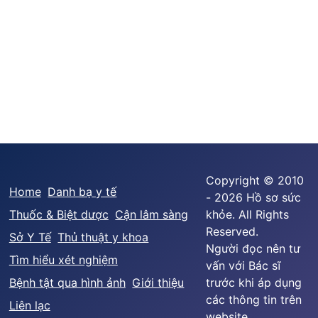
Copyright © 2010
Home
Danh bạ y tế
- 2026 Hồ sơ sức
Thuốc & Biệt dược
Cận lâm sàng
khỏe. All Rights
Reserved.
Sở Y Tế
Thủ thuật y khoa
Người đọc nên tư
Tìm hiểu xét nghiệm
vấn với Bác sĩ
Bệnh tật qua hình ảnh
Giới thiệu
trước khi áp dụng
các thông tin trên
Liên lạc
website.