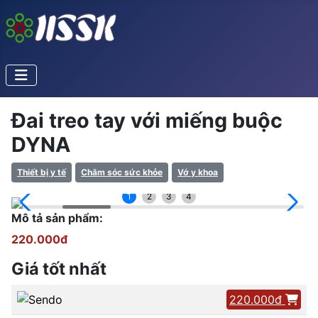
Đai treo tay với miếng buộc
DYNA
Thiết bị y tế
Chăm sóc sức khỏe
Vớ y khoa
1
2
3
4
Mô tả sản phẩm:
220.000đ
Giá tốt nhất
220.000đ