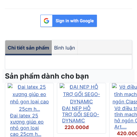
Chi tiết sản phẩm
Bình luận
Sản phẩm dành cho bạn
ĐAI NẸP HỖ
Vớ điều tr
TRỢ GỐI SEGO-
tĩnh mạch
Đai latex 25
DYNAMIC
hở ngón C
xương giúp eo
Art....
220.000đ
nhỏ gọn loại
420.00
cao 25cm h...