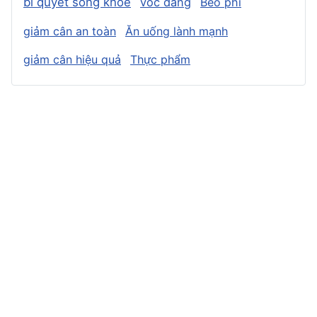
bí quyết sống khỏe
vóc dáng
Béo phì
giảm cân an toàn
Ăn uống lành mạnh
giảm cân hiệu quả
Thực phẩm