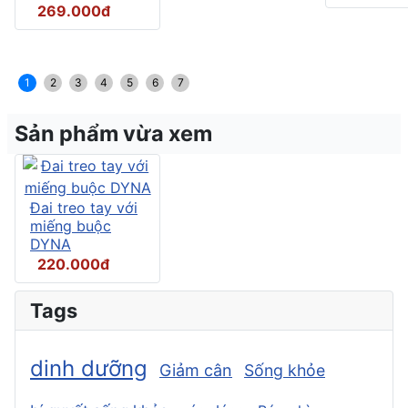
269.000đ
1
2
3
4
5
6
7
Sản phẩm vừa xem
Đai treo tay với
miếng buộc
DYNA
220.000đ
Tags
dinh dưỡng
Giảm cân
Sống khỏe