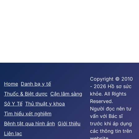
Copyright © 2010
Home
Danh bạ y tế
- 2026 Hồ sơ sức
Thuốc & Biệt dược
Cận lâm sàng
khỏe. All Rights
Reserved.
Sở Y Tế
Thủ thuật y khoa
Người đọc nên tư
Tìm hiểu xét nghiệm
vấn với Bác sĩ
Bệnh tật qua hình ảnh
Giới thiệu
trước khi áp dụng
các thông tin trên
Liên lạc
website.