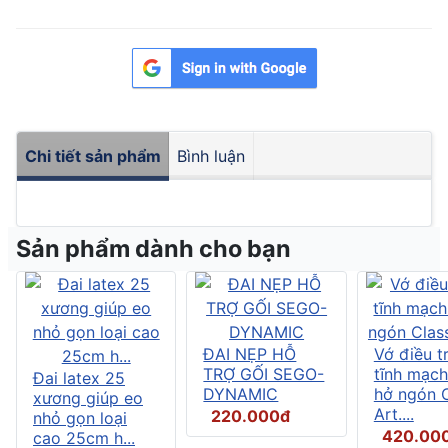
Chi tiết sản phẩm
Bình luận
Sản phẩm dành cho bạn
ĐAI NẸP HỖ
Vớ điều tr
TRỢ GỐI SEGO-
tĩnh mạch
Đai latex 25
DYNAMIC
hở ngón C
xương giúp eo
Art....
220.000đ
nhỏ gọn loại
420.00
cao 25cm h...