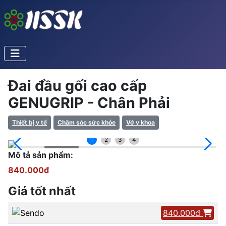
Đai đầu gối cao cấp
GENUGRIP - Chân Phải
Thiết bị y tế
Chăm sóc sức khỏe
Vớ y khoa
1
2
3
4
Mô tả sản phẩm:
840.000đ
Giá tốt nhất
840.000đ