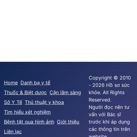
Copyright © 2010
Home
Danh bạ y tế
- 2026 Hồ sơ sức
Thuốc & Biệt dược
Cận lâm sàng
khỏe. All Rights
Reserved.
Sở Y Tế
Thủ thuật y khoa
Người đọc nên tư
Tìm hiểu xét nghiệm
vấn với Bác sĩ
Bệnh tật qua hình ảnh
Giới thiệu
trước khi áp dụng
các thông tin trên
Liên lạc
website.