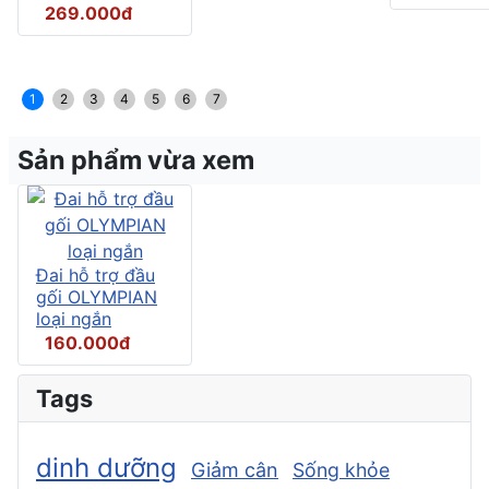
269.000đ
1
2
3
4
5
6
7
Sản phẩm vừa xem
Đai hỗ trợ đầu
gối OLYMPIAN
loại ngắn
160.000đ
Tags
dinh dưỡng
Giảm cân
Sống khỏe