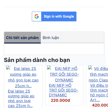
Chi tiết sản phẩm
Bình luận
Sản phẩm dành cho bạn
ĐAI NẸP HỖ
Vớ điều tr
TRỢ GỐI SEGO-
tĩnh mạch
Đai latex 25
DYNAMIC
hở ngón C
xương giúp eo
Art....
220.000đ
nhỏ gọn loại
420.00
cao 25cm h...