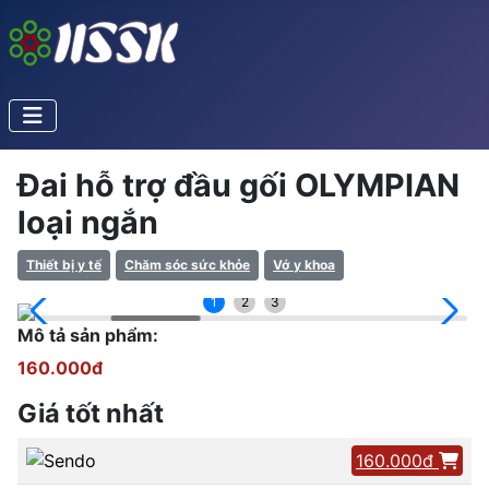
Đai hỗ trợ đầu gối OLYMPIAN
loại ngắn
Thiết bị y tế
Chăm sóc sức khỏe
Vớ y khoa
1
2
3
Mô tả sản phẩm:
160.000đ
Giá tốt nhất
160.000đ