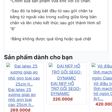
-Chỉnh sửa sản phẩm vừa khít với cổ chân.
-Sau đó ta băng bắt đầu từ sau gót chân ta
băng từ ngoài vào trong xuống giữa lòng bàn
chân và lên chéo kết thúc sau gót thành hình số
“8”
-Băng không được quá lỏng hoặc quá chặt
Sản phẩm dành cho bạn
ĐAI NẸP HỖ
Vớ điều tr
TRỢ GỐI SEGO-
tĩnh mạch
Đai latex 25
DYNAMIC
hở ngón C
xương giúp eo
Art....
220.000đ
nhỏ gọn loại
420.00
cao 25cm h...
269.000đ