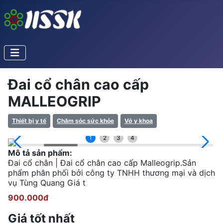
Đai cổ chân cao cấp
MALLEOGRIP
Thiết bị y tế
Chăm sóc sức khỏe
Vớ y khoa
1
2
3
4
Mô tả sản phẩm:
Đai cổ chân | Đai cổ chân cao cấp Malleogrip.Sản
phẩm phân phối bởi công ty TNHH thương mại và dịch
vụ Tùng Quang Giá t
900.000đ
Giá tốt nhất