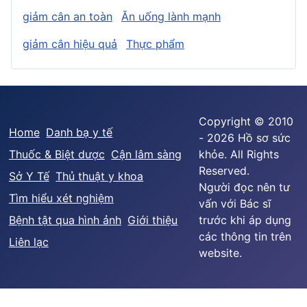
giảm cân an toàn
Ăn uống lành mạnh
giảm cân hiệu quả
Thực phẩm
Copyright © 2010
Home
Danh bạ y tế
- 2026 Hồ sơ sức
Thuốc & Biệt dược
Cận lâm sàng
khỏe. All Rights
Reserved.
Sở Y Tế
Thủ thuật y khoa
Người đọc nên tư
Tìm hiểu xét nghiệm
vấn với Bác sĩ
Bệnh tật qua hình ảnh
Giới thiệu
trước khi áp dụng
các thông tin trên
Liên lạc
website.