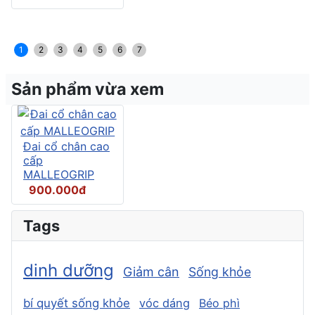
1
2
3
4
5
6
7
Sản phẩm vừa xem
Đai cổ chân cao
cấp
MALLEOGRIP
900.000đ
Tags
dinh dưỡng
Giảm cân
Sống khỏe
bí quyết sống khỏe
vóc dáng
Béo phì