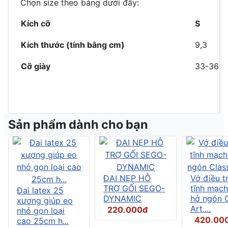
Chọn size theo bảng dưới đây:
Kích cỡ
S
Kích thước (tính bằng cm)
9,3
Cỡ giày
33-36
Sản phẩm dành cho bạn
ĐAI NẸP HỖ
Vớ điều tr
TRỢ GỐI SEGO-
tĩnh mạch
Đai latex 25
DYNAMIC
hở ngón C
xương giúp eo
Art....
220.000đ
nhỏ gọn loại
420.00
cao 25cm h...