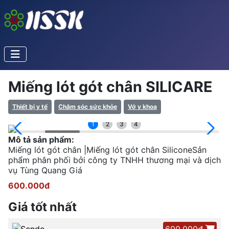
Miếng lót gót chân SILICARE
Thiết bị y tế
Chăm sóc sức khỏe
Vớ y khoa
1
2
3
4
Mô tả sản phẩm:
Miếng lót gót chân |Miếng lót gót chân SiliconeSản
phẩm phân phối bởi công ty TNHH thương mại và dịch
vụ Tùng Quang Giá
600.000đ
Giá tốt nhất
600.000đ