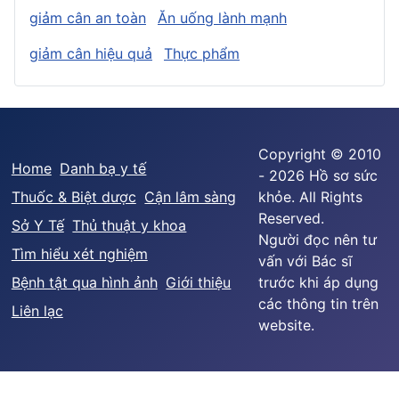
giảm cân an toàn
Ăn uống lành mạnh
giảm cân hiệu quả
Thực phẩm
Copyright © 2010
Home
Danh bạ y tế
- 2026 Hồ sơ sức
Thuốc & Biệt dược
Cận lâm sàng
khỏe. All Rights
Reserved.
Sở Y Tế
Thủ thuật y khoa
Người đọc nên tư
Tìm hiểu xét nghiệm
vấn với Bác sĩ
Bệnh tật qua hình ảnh
Giới thiệu
trước khi áp dụng
các thông tin trên
Liên lạc
website.