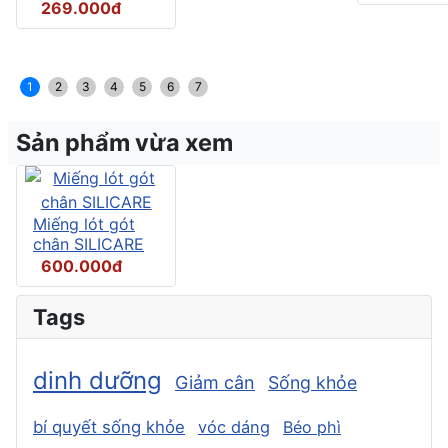
269.000đ
1
2
3
4
5
6
7
Sản phẩm vừa xem
Miếng lót gót
chân SILICARE
600.000đ
Tags
dinh dưỡng
Giảm cân
Sống khỏe
bí quyết sống khỏe
vóc dáng
Béo phì