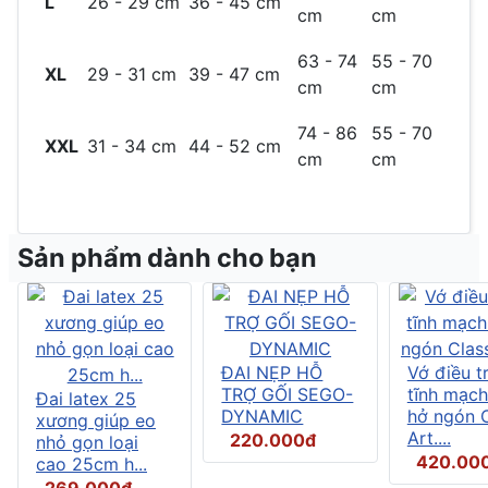
L
26 - 29 cm
36 - 45 cm
cm
cm
63 - 74
55 - 70
XL
29 - 31 cm
39 - 47 cm
cm
cm
74 - 86
55 - 70
XXL
31 - 34 cm
44 - 52 cm
cm
cm
Sản phẩm dành cho bạn
ĐAI NẸP HỖ
Vớ điều tr
TRỢ GỐI SEGO-
tĩnh mạch
Đai latex 25
DYNAMIC
hở ngón C
xương giúp eo
Art....
220.000đ
nhỏ gọn loại
420.00
cao 25cm h...
269.000đ