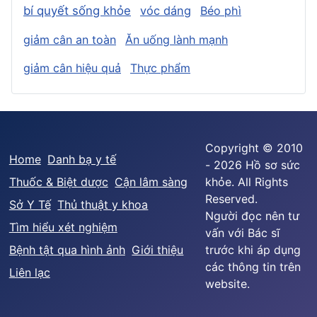
bí quyết sống khỏe
vóc dáng
Béo phì
giảm cân an toàn
Ăn uống lành mạnh
giảm cân hiệu quả
Thực phẩm
Copyright © 2010
Home
Danh bạ y tế
- 2026 Hồ sơ sức
Thuốc & Biệt dược
Cận lâm sàng
khỏe. All Rights
Reserved.
Sở Y Tế
Thủ thuật y khoa
Người đọc nên tư
Tìm hiểu xét nghiệm
vấn với Bác sĩ
Bệnh tật qua hình ảnh
Giới thiệu
trước khi áp dụng
các thông tin trên
Liên lạc
website.