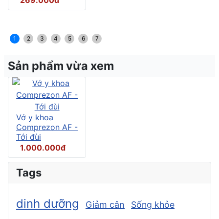
1
2
3
4
5
6
7
Sản phẩm vừa xem
Vớ y khoa
Comprezon AF -
Tới đùi
1.000.000đ
Tags
dinh dưỡng
Giảm cân
Sống khỏe