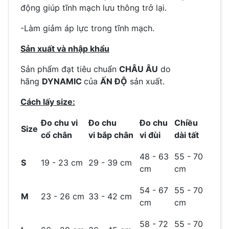
động giúp tĩnh mạch lưu thông trở lại.
-Làm giảm áp lực trong tĩnh mạch.
Sản xuất và nhập khẩu
Sản phẩm đạt tiêu chuẩn
CHÂU ÂU
do
hãng
DYNAMIC
của
ẤN ĐỘ
sản xuất.
Cách lấy size:
Đo chu vi
Đo chu
Đo chu
Chiều
Size
cổ chân
vi bắp chân
vi đùi
dài tất
48 - 63
55 - 70
S
19 - 23 cm
29 - 39 cm
cm
cm
54 - 67
55 - 70
M
23 - 26 cm
33 - 42 cm
cm
cm
58 - 72
55 - 70