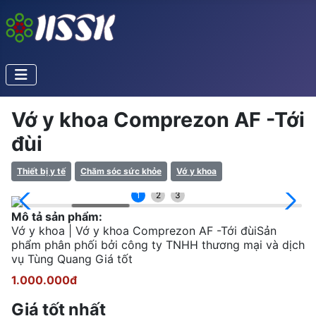
Vớ y khoa Comprezon AF -Tới
đùi
Thiết bị y tế
Chăm sóc sức khỏe
Vớ y khoa
1
2
3
Mô tả sản phẩm:
Vớ y khoa | Vớ y khoa Comprezon AF -Tới đùiSản
phẩm phân phối bởi công ty TNHH thương mại và dịch
vụ Tùng Quang Giá tốt
1.000.000đ
Giá tốt nhất