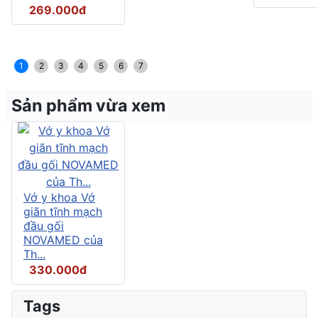
269.000đ
1
2
3
4
5
6
7
Sản phẩm vừa xem
Vớ y khoa Vớ
giãn tĩnh mạch
đầu gối
NOVAMED của
Th...
330.000đ
Tags