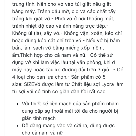
trung tính. Nên cho vớ vào túi giặt nếu giăt
bằng máy. Tránh dầu mỡ, clo và các chất tẩy
trắng khi giặt vớ.- Phơi vớ ở nơi thoáng mát,
tránh nhiệt độ cao và ánh nắng trực tiếp.-
Không ủi (là), sấy vớ.- Không vặn, xoắn, kéo chỉ
hoặc dùng kéo cắt chỉ trên vớ.- Nếu vớ bị bám
bẩn, làm sạch vớ bằng miếng xốp mềm,
ẩm.Thích hợp cho cả nam và nữ.- Có thể sử
dụng vớ khi làm việc lâu tại văn phòng, khi đi
máy bay hoặc tàu xe đường dài trên 3 giờ…- Có
4 loại cho bạn lựa chọn.- Sản phẩm có 5
size: SIZEVớ được làm từ Chất liệu sợi Lycra làm
từ sợi vải có tính co giãn đàn hồi rất cao
Với thiết kế liền mạch của sản phẩm nhằm
cung cấp sự thoải mái tối đa cho người bị
giãn tĩnh mạch
Dễ dàng mang vào và cời ra, dùng được
cho cà nam và nữ