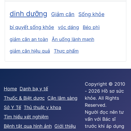
dinh dưỡng
Giảm cân
Sống khỏe
bí quyết sống khỏe
vóc dáng
Béo phì
giảm cân an toàn
Ăn uống lành mạnh
giảm cân hiệu quả
Thực phẩm
Copyright © 2010
Home
Danh bạ y tế
- 2026 Hồ sơ sức
Thuốc & Biệt dược
Cận lâm sàng
khỏe. All Rights
Reserved.
Sở Y Tế
Thủ thuật y khoa
Người đọc nên tư
Tìm hiểu xét nghiệm
vấn với Bác sĩ
Bệnh tật qua hình ảnh
Giới thiệu
trước khi áp dụng