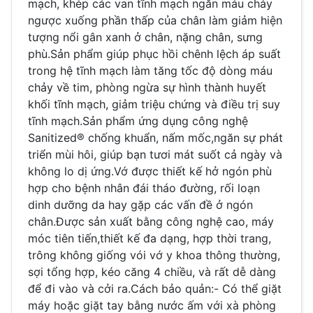
mạch, khép các van tĩnh mạch ngăn máu chảy
ngược xuống phần thấp của chân làm giảm hiện
tượng nổi gân xanh ở chân, nặng chân, sưng
phù.Sản phẩm giúp phục hồi chênh lệch áp suất
trong hệ tĩnh mạch làm tăng tốc độ dòng máu
chảy về tim, phòng ngừa sự hình thành huyết
khối tĩnh mạch, giảm triệu chứng và điều trị suy
tĩnh mạch.Sản phẩm ứng dụng công nghệ
Sanitized® chống khuẩn, nấm mốc,ngăn sự phát
triển mùi hôi, giúp bạn tươi mát suốt cả ngày và
không lo dị ứng.Vớ được thiết kế hở ngón phù
hợp cho bệnh nhân đái tháo đường, rối loạn
dinh dưỡng da hay gặp các vấn đề ở ngón
chân.Được sản xuất bằng công nghệ cao, máy
móc tiên tiến,thiết kế đa dạng, hợp thời trang,
trông không giống vói vớ y khoa thông thường,
sợi tổng hợp, kéo căng 4 chiều, và rất dễ dàng
để đi vào và cởi ra.Cách bảo quản:- Có thể giặt
máy hoặc giặt tay bằng nước ấm với xà phòng