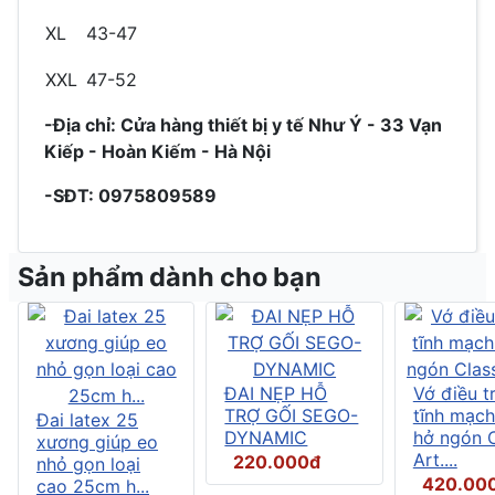
XL
43-47
XXL
47-52
-Địa chỉ: Cửa hàng thiết bị y tế Như Ý - 33 Vạn
Kiếp - Hoàn Kiếm - Hà Nội
-SĐT: 0975809589
Sản phẩm dành cho bạn
ĐAI NẸP HỖ
Vớ điều tr
TRỢ GỐI SEGO-
tĩnh mạch
Đai latex 25
DYNAMIC
hở ngón C
xương giúp eo
Art....
220.000đ
nhỏ gọn loại
420.00
cao 25cm h...