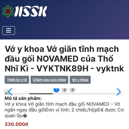
Vớ y khoa Vớ giãn tĩnh mạch
đầu gối NOVAMED của Thổ
Nhĩ Kì - VYKTNK89H - vyktnk
Thiết bị y tế
Chăm sóc sức khỏe
Vớ y khoa
1
2
3
Mô tả sản phẩm:
Vớ y khoa Vớ giãn tĩnh mạch đầu gối NOVAMED - Vớ
ngắn ngay đầu gốiĐơn vị tính: 2 chiếc/hộpĐã được Cơ
quan Qu�
330.000đ