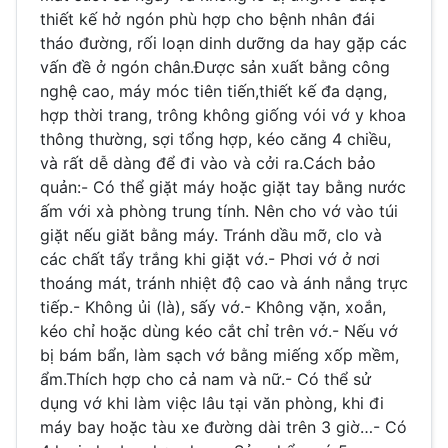
thiết kế hở ngón phù hợp cho bệnh nhân đái
tháo đường, rối loạn dinh dưỡng da hay gặp các
vấn đề ở ngón chân.Được sản xuất bằng công
nghệ cao, máy móc tiên tiến,thiết kế đa dạng,
hợp thời trang, trông không giống vói vớ y khoa
thông thường, sợi tổng hợp, kéo căng 4 chiều,
và rất dễ dàng để đi vào và cởi ra.Cách bảo
quản:- Có thể giặt máy hoặc giặt tay bằng nước
ấm với xà phòng trung tính. Nên cho vớ vào túi
giặt nếu giăt bằng máy. Tránh dầu mỡ, clo và
các chất tẩy trắng khi giặt vớ.- Phơi vớ ở nơi
thoáng mát, tránh nhiệt độ cao và ánh nắng trực
tiếp.- Không ủi (là), sấy vớ.- Không vặn, xoắn,
kéo chỉ hoặc dùng kéo cắt chỉ trên vớ.- Nếu vớ
bị bám bẩn, làm sạch vớ bằng miếng xốp mềm,
ẩm.Thích hợp cho cả nam và nữ.- Có thể sử
dụng vớ khi làm việc lâu tại văn phòng, khi đi
máy bay hoặc tàu xe đường dài trên 3 giờ…- Có