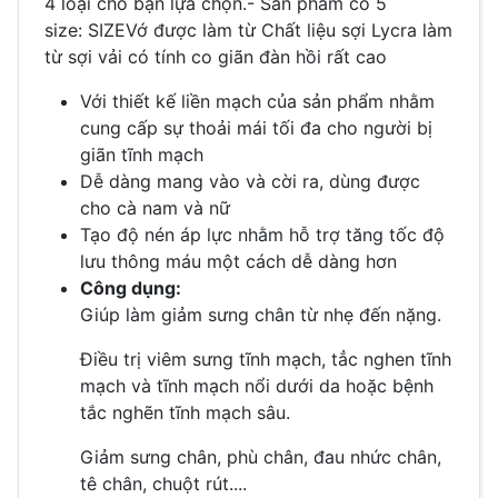
4 loại cho bạn lựa chọn.- Sản phẩm có 5
size: SIZEVớ được làm từ Chất liệu sợi Lycra làm
từ sợi vải có tính co giãn đàn hồi rất cao
Với thiết kế liền mạch của sản phẩm nhằm
cung cấp sự thoải mái tối đa cho người bị
giãn tĩnh mạch
Dễ dàng mang vào và cời ra, dùng được
cho cà nam và nữ
Tạo độ nén áp lực nhằm hỗ trợ tăng tốc độ
lưu thông máu một cách dễ dàng hơn
Công dụng:
Giúp làm giảm sưng chân từ nhẹ đến nặng.
Điều trị viêm sưng tĩnh mạch, tẳc nghen tĩnh
mạch và tĩnh mạch nổi dưới da hoặc bệnh
tắc nghẽn tĩnh mạch sâu.
Giảm sưng chân, phù chân, đau nhức chân,
tê chân, chuột rút....