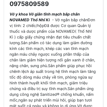
0975809589
Vớ y khoa Vớ giãn tĩnh mạch bắp chân
NOVAMED Thổ Nhĩ Kì
- Vớ ngắn bắp chânĐơn
vị tính: 2 chiếc/hộpĐã được Cơ quan Quản lý
thuốc và dược phẩm của NOVAMED( Thổ Nhĩ
Kì ) cấp giấy chứng nhận đạt tiêu chuẩn chất
lượng.Sản phẩm có tác dụng làm giảm đường
kính các tĩnh mạch, khép các van tĩnh mạch
ngăn máu chảy ngược xuống phần thấp của
chân làm giảm hiện tượng nổi gân xanh ở chân,
nặng chân, sưng phù.Sản phẩm giúp phục hồi
chênh lệch áp suất trong hệ tĩnh mạch làm tăng
tốc độ dòng máu chảy về tim, phòng ngừa sự
hình thành huyết khối tĩnh mạch, giảm triệu
chứng và điều trị suy tĩnh mạch.Sản phẩm ứng
dụng công nghệ Sanitized® chống khuẩn, nấm
mốc,ngăn sự phát triển mùi hôi, giúp bạn tươi
mát suốt cả ngày và không lo dị ứng.Vớ được