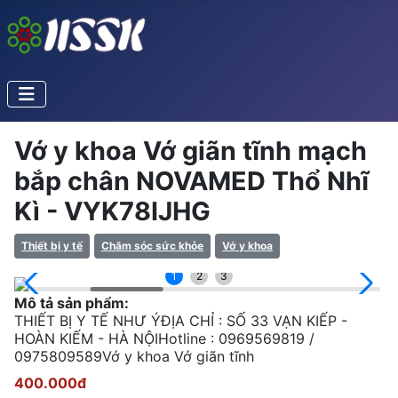
Vớ y khoa Vớ giãn tĩnh mạch
bắp chân NOVAMED Thổ Nhĩ
Kì - VYK78IJHG
Thiết bị y tế
Chăm sóc sức khỏe
Vớ y khoa
1
2
3
Mô tả sản phẩm:
THIẾT BỊ Y TẾ NHƯ ÝĐỊA CHỈ : SỐ 33 VẠN KIẾP -
HOÀN KIẾM - HÀ NỘIHotline : 0969569819 /
0975809589Vớ y khoa Vớ giãn tĩnh
400.000đ