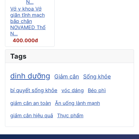
Vớ y khoa Vớ
giãn tĩnh mạch
bắp chân
NOVAMED Thổ
N...
400.000đ
Tags
dinh dưỡng
Giảm cân
Sống khỏe
bí quyết sống khỏe
vóc dáng
Béo phì
giảm cân an toàn
Ăn uống lành mạnh
giảm cân hiệu quả
Thực phẩm