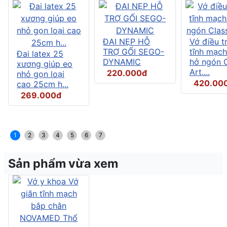
ĐAI NẸP HỖ
Vớ điều tr
TRỢ GỐI SEGO-
tĩnh mạch
Đai latex 25
DYNAMIC
hở ngón C
xương giúp eo
Art....
220.000đ
nhỏ gọn loại
420.00
cao 25cm h...
269.000đ
1
2
3
4
5
6
7
Sản phẩm vừa xem