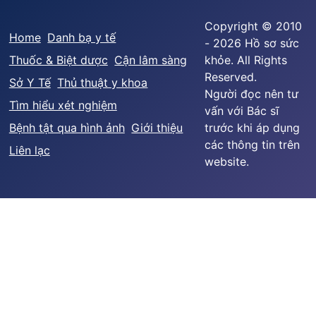
Copyright © 2010
Home
Danh bạ y tế
- 2026 Hồ sơ sức
Thuốc & Biệt dược
Cận lâm sàng
khỏe. All Rights
Reserved.
Sở Y Tế
Thủ thuật y khoa
Người đọc nên tư
Tìm hiểu xét nghiệm
vấn với Bác sĩ
Bệnh tật qua hình ảnh
Giới thiệu
trước khi áp dụng
các thông tin trên
Liên lạc
website.